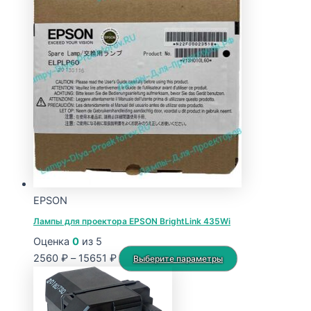
EPSON
Лампы для проектора EPSON BrightLink 435Wi
Оценка
0
из 5
Диапазон
Этот
2560
₽
–
15651
₽
Выберите параметры
цен:
товар
2560 ₽
имеет
–
несколько