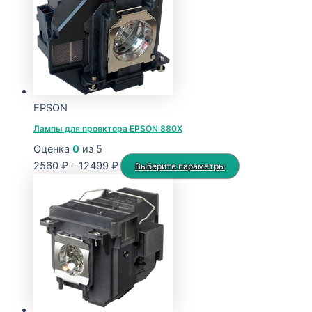
15651 ₽
вариаций.
Опции
можно
выбрать
на
странице
EPSON
товара.
Лампы для проектора EPSON 880X
Оценка
0
из 5
Диапазон
Этот
2560
₽
–
12499
₽
Выберите параметры
цен:
товар
2560 ₽
имеет
–
несколько
12499 ₽
вариаций.
Опции
можно
выбрать
на