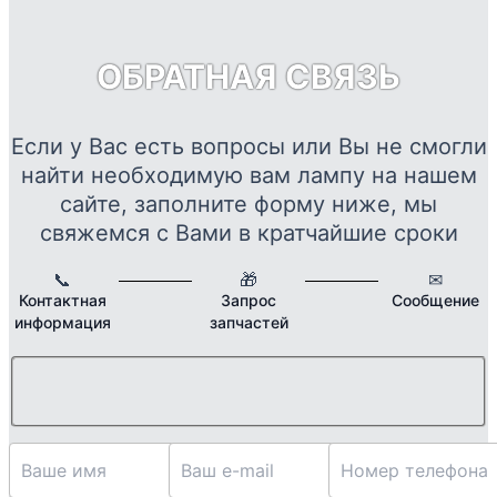
в
О
ОБРАТНАЯ СВЯЗЬ
м
в
н
Если у Вас есть вопросы или Вы не смогли
с
найти необходимую вам лампу на нашем
т
сайте, заполните форму ниже, мы
свяжемся с Вами в кратчайшие сроки
📞
🎁
✉
Контактная
Запрос
Сообщение
информация
запчастей