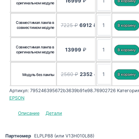
16999
₽
оригинальном модуле
Совместимая лампа в
7225 ₽
6912
₽
совместимом модуле
Совместимая лампа в
13999
₽
оригинальном модуле
2560 ₽
2352
₽
Модуль без лампы
Артикул:
795246395672b3639b91e98.76902726
Категория
EPSON
Описание
Детали
Партномер
ELPLP88 (или V13H010L88)