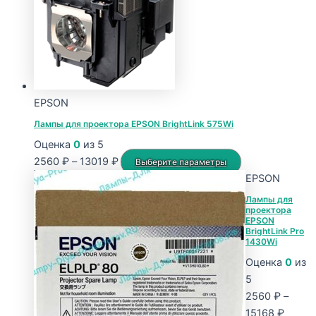
15168 ₽
вариаций.
Опции
можно
выбрать
на
странице
EPSON
товара.
Лампы для проектора EPSON BrightLink 575Wi
Оценка
0
из 5
Диапазон
Этот
2560
₽
–
13019
₽
Выберите параметры
цен:
товар
EPSON
2560 ₽
имеет
Лампы для
проектора
–
несколько
EPSON
13019 ₽
вариаций.
BrightLink Pro
1430Wi
Опции
Оценка
0
из
можно
5
выбрать
2560
₽
–
на
Диапа
15168
₽
странице