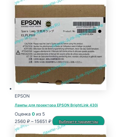
EPSON
Лампы для проектора EPSON BrightLink 430i
Оценка
0
из 5
Диапазон
Этот
2560
₽
–
15651
₽
Выберите параметры
цен:
товар
2560 ₽
имеет