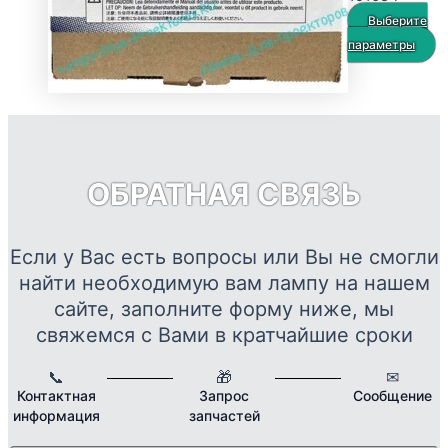
цен:
товара.
Выберите
2560 
Э
параметры
–
т
15168
и
н
в
О
ОБРАТНАЯ СВЯЗЬ
м
в
н
Если у Вас есть вопросы или Вы не смогли
с
найти необходимую вам лампу на нашем
т
сайте, заполните форму ниже, мы
свяжемся с Вами в кратчайшие сроки
📞
🎁
✉
Контактная
Запрос
Сообщение
информация
запчастей