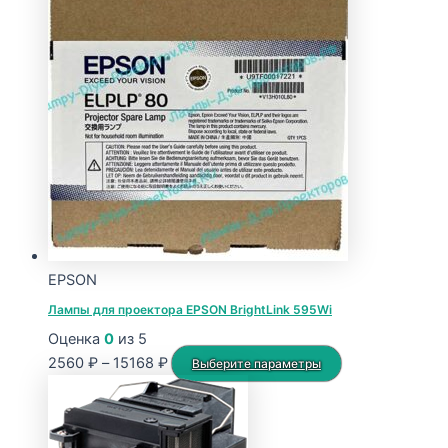
–
несколько
15651 ₽
вариаций.
Опции
можно
выбрать
на
странице
товара.
EPSON
Лампы для проектора EPSON BrightLink 595Wi
Оценка
0
из 5
Диапазон
Этот
2560
₽
–
15168
₽
Выберите параметры
цен:
товар
2560 ₽
имеет
–
несколько