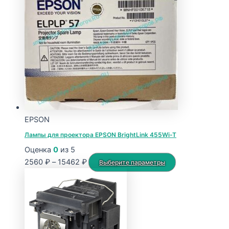
EPSON
Лампы для проектора EPSON BrightLink 455Wi-T
Оценка
0
из 5
Диапазон
Этот
2560
₽
–
15462
₽
Выберите параметры
цен:
товар
2560 ₽
имеет
–
несколько
15462 ₽
вариаций.
Опции