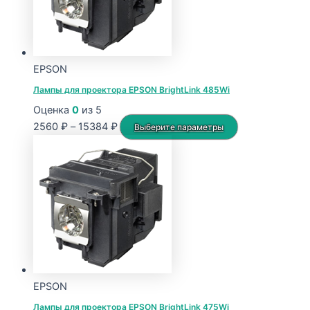
можно
выбрать
на
странице
EPSON
товара.
Лампы для проектора EPSON BrightLink 485Wi
Оценка
0
из 5
Диапазон
Этот
2560
₽
–
15384
₽
Выберите параметры
цен:
товар
2560 ₽
имеет
–
несколько
15384 ₽
вариаций.
Опции
можно
выбрать
на
странице
EPSON
товара.
Лампы для проектора EPSON BrightLink 475Wi