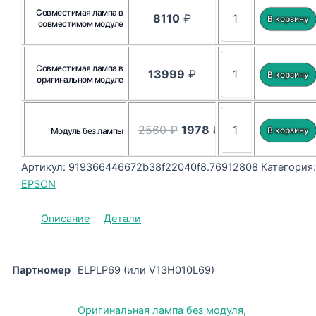
Совместимая лампа в
8110
₽
совместимом модуле
Совместимая лампа в
13999
₽
оригинальном модуле
2560 ₽
1978
₽
Модуль без лампы
Артикул:
919366446672b38f22040f8.76912808
Категория:
EPSON
Описание
Детали
Партномер
ELPLP69 (или V13H010L69)
Оригинальная лампа без модуля
,