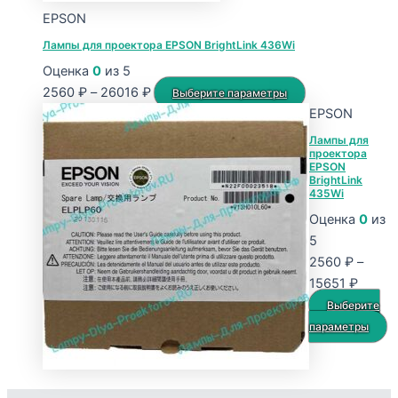
странице
EPSON
товара.
Лампы для проектора EPSON BrightLink 436Wi
Оценка
0
из 5
Диапазон
Этот
2560
₽
–
26016
₽
Выберите параметры
цен:
товар
EPSON
2560 ₽
имеет
Лампы для
проектора
–
несколько
EPSON
26016 ₽
вариаций.
BrightLink
435Wi
Опции
Оценка
0
из
можно
5
выбрать
2560
₽
–
на
Диапа
15651
₽
странице
цен:
товара.
Выберите
2560 
Э
параметры
–
т
15651
и
н