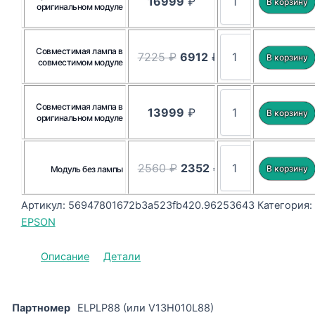
16999
₽
оригинальном модуле
Совместимая лампа в
7225 ₽
6912
₽
совместимом модуле
Совместимая лампа в
13999
₽
оригинальном модуле
2560 ₽
2352
₽
Модуль без лампы
Артикул:
56947801672b3a523fb420.96253643
Категория:
EPSON
Описание
Детали
Партномер
ELPLP88 (или V13H010L88)