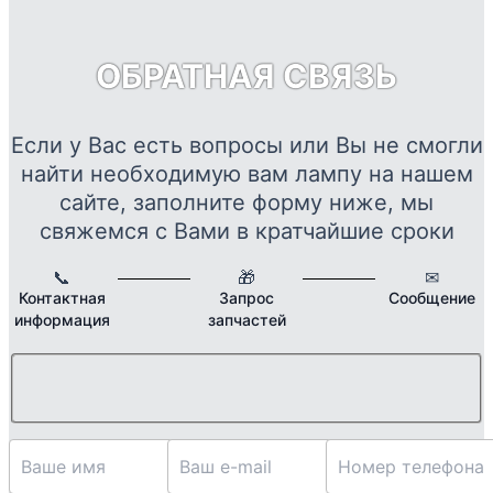
в
О
ОБРАТНАЯ СВЯЗЬ
м
в
н
Если у Вас есть вопросы или Вы не смогли
с
найти необходимую вам лампу на нашем
т
сайте, заполните форму ниже, мы
свяжемся с Вами в кратчайшие сроки
📞
🎁
✉
Контактная
Запрос
Сообщение
информация
запчастей