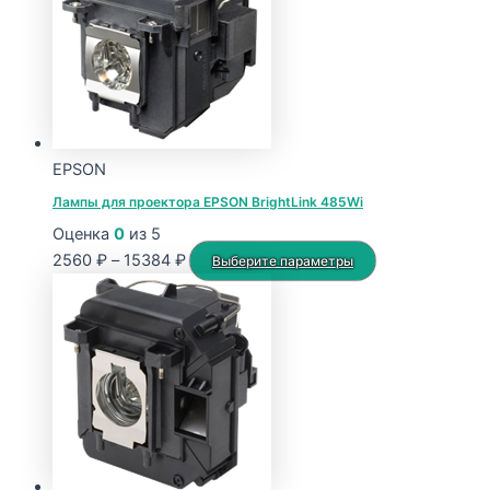
15651 ₽
вариаций.
Опции
можно
выбрать
на
странице
EPSON
товара.
Лампы для проектора EPSON BrightLink 485Wi
Оценка
0
из 5
Диапазон
Этот
2560
₽
–
15384
₽
Выберите параметры
цен:
товар
2560 ₽
имеет
–
несколько
15384 ₽
вариаций.
Опции
можно
выбрать
на