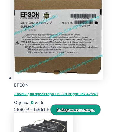
EPSON
Лампы для проектора EPSON BrightLink 425Wi
Оценка
0
из 5
Диапазон
Этот
2560
₽
–
15651
₽
Выберите параметры
цен:
товар
2560 ₽
имеет
–
несколько