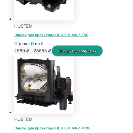
HUSTEM
Лампы для проектора HUSTEM MVP-E50
Оценка
0
из 5
Диапазон
Этот
2560
₽
–
28655
₽
Выберите параметры
цен:
товар
2560 ₽
имеет
–
несколько
28655 ₽
вариаций.
Опции
можно
выбрать
на
странице
HUSTEM
товара.
Лампы для проектора HUSTEM MVP-4100