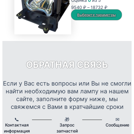
Оценка
0
из 5
Опции
Диапазон
9540
₽
–
18732
₽
можно
цен:
Этот
Выберите параметры
выбрать
9540 ₽
товар
на
–
имее
странице
18732 ₽
неско
товара.
вариа
Опци
можн
ОБРАТНАЯ СВЯЗЬ
выбр
на
стран
Если у Вас есть вопросы или Вы не смогли
товар
найти необходимую вам лампу на нашем
сайте, заполните форму ниже, мы
свяжемся с Вами в кратчайшие сроки
📞
🎁
✉
Контактная
Запрос
Сообщение
информация
запчастей