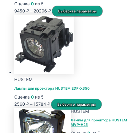
Оценка
0
из 5
Диапазон
Этот
9450
₽
–
20206
₽
Выберите параметры
цен:
товар
9450 ₽
имеет
–
несколько
20206 ₽
вариаций.
Опции
можно
выбрать
на
странице
HUSTEM
товара.
Лампы для проектора HUSTEM EDP-X350
Оценка
0
из 5
Диапазон
Этот
2560
₽
–
15784
₽
Выберите параметры
цен:
товар
HUSTEM
2560 ₽
имеет
Лампы для проектора HUSTEM
MVP-H25
–
несколько
15784 ₽
вариаций.