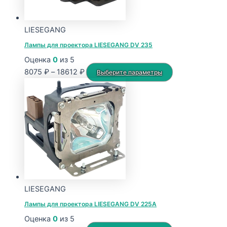
LIESEGANG
Лампы для проектора LIESEGANG DV 235
Оценка
0
из 5
Диапазон
Этот
8075
₽
–
18612
₽
Выберите параметры
цен:
товар
8075 ₽
имеет
–
несколько
18612 ₽
вариаций.
Опции
можно
выбрать
на
странице
LIESEGANG
товара.
Лампы для проектора LIESEGANG DV 225A
Оценка
0
из 5