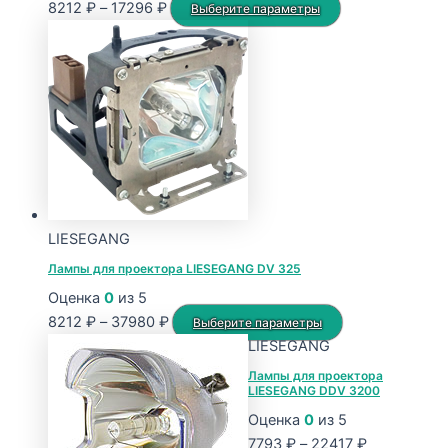
Диапазон
Этот
8212
₽
–
17296
₽
Выберите параметры
цен:
товар
8212 ₽
имеет
–
несколько
17296 ₽
вариаций.
Опции
можно
выбрать
на
странице
LIESEGANG
товара.
Лампы для проектора LIESEGANG DV 325
Оценка
0
из 5
Диапазон
Этот
8212
₽
–
37980
₽
Выберите параметры
цен:
товар
LIESEGANG
8212 ₽
имеет
Лампы для проектора
LIESEGANG DDV 3200
–
несколько
37980 ₽
вариаций.
Оценка
0
из 5
Опции
Диапазон
7793
₽
–
22417
₽