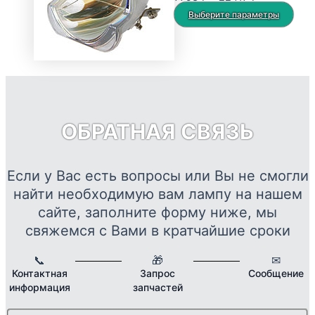
можно
цен:
Это
Выберите параметры
выбрать
7793 ₽
тов
на
–
име
странице
22417 ₽
нес
товара.
вар
Опц
мож
ОБРАТНАЯ СВЯЗЬ
выб
на
стр
Если у Вас есть вопросы или Вы не смогли
това
найти необходимую вам лампу на нашем
сайте, заполните форму ниже, мы
свяжемся с Вами в кратчайшие сроки
📞
🎁
✉
Контактная
Запрос
Сообщение
информация
запчастей