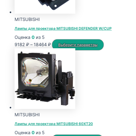
MITSUBISHI
Лампы для проектора MITSUBISHI DEFENDER W/CUP
Оценка
0
из 5
Диапазон
Этот
9182
₽
–
18464
₽
Выберите параметры
цен:
товар
9182 ₽
имеет
–
несколько
18464 ₽
вариаций.
Опции
можно
выбрать
на
странице
MITSUBISHI
товара.
Лампы для проектора MITSUBISHI 60XT20
Оценка
0
из 5