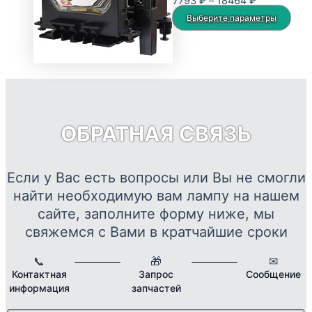
Диапазон
7793
₽
–
18464
₽
можно
цен:
Это
Выберите параметры
выбрать
7793 ₽
тов
на
–
име
странице
18464 ₽
нес
товара.
вар
Опц
мож
ОБРАТНАЯ СВЯЗЬ
выб
на
стр
Если у Вас есть вопросы или Вы не смогли
това
найти необходимую вам лампу на нашем
сайте, заполните форму ниже, мы
свяжемся с Вами в кратчайшие сроки
📞
🎁
✉
Контактная
Запрос
Сообщение
информация
запчастей