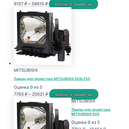
Диапазон
Этот
9157
₽
–
58615
₽
Выберите параметры
цен:
товар
9157 ₽
имеет
–
несколько
58615 ₽
вариаций.
Опции
можно
выбрать
на
странице
MITSUBISHI
товара.
Лампы для проектора MITSUBISHI 50XLF50
Оценка
0
из 5
Диапазон
Этот
7793
₽
–
20021
₽
Выберите параметры
цен:
товар
MITSUBISHI
7793 ₽
имеет
Лампы для проектора
MITSUBISHI 50X
–
несколько
20021 ₽
вариаций.
Оценка
0
из 5
Опции