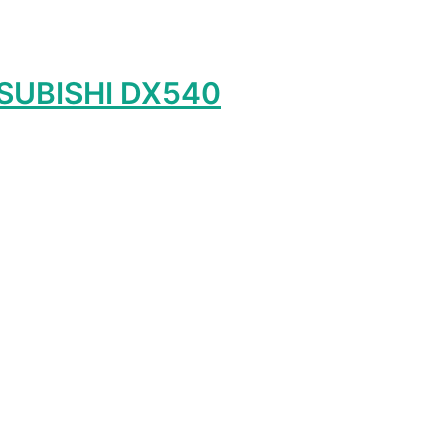
SUBISHI DX540
лько
ций.
и
о
ть
ице
а.