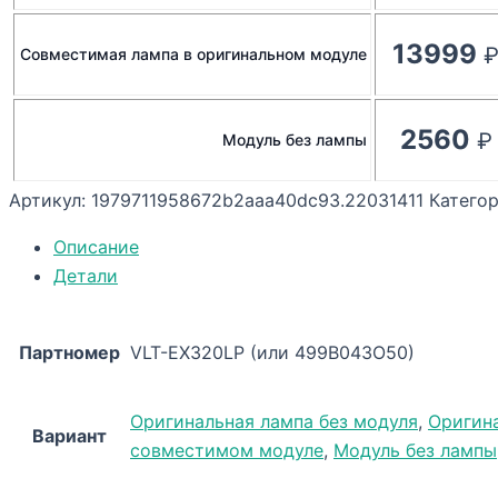
13999
Совместимая лампа в оригинальном модуле
2560
Модуль без лампы
Артикул:
1979711958672b2aaa40dc93.22031411
Катего
Описание
Детали
Партномер
VLT-EX320LP (или 499B043O50)
Оригинальная лампа без модуля
,
Оригин
Вариант
совместимом модуле
,
Модуль без лампы