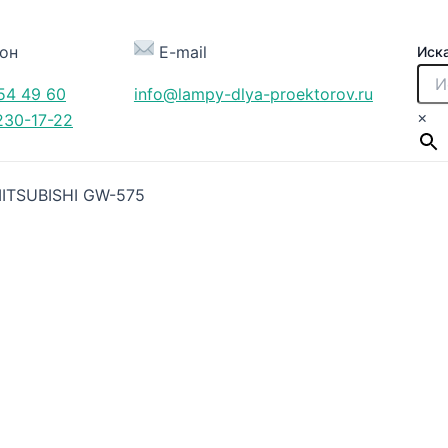
он
E-mail
Иск
54 49 60
info@lampy-dlya-proektorov.ru
×
230-17-22
ITSUBISHI GW-575