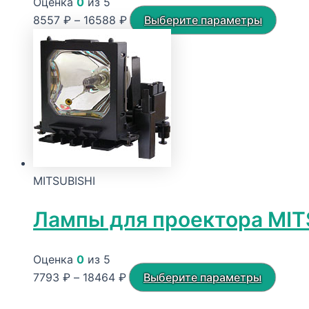
Оценка
0
из 5
Диапазон
Этот
8557
₽
–
16588
₽
Выберите параметры
цен:
товар
8557 ₽
имеет
–
неско
16588 ₽
вариа
Опци
можн
выбра
на
MITSUBISHI
стран
товар
Лампы для проектора MIT
Оценка
0
из 5
Диапазон
Этот
7793
₽
–
18464
₽
Выберите параметры
цен:
товар