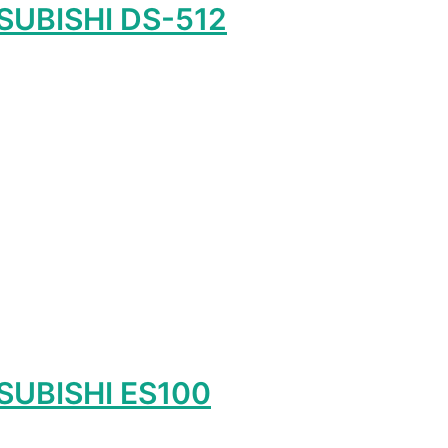
SUBISHI DS-512
лько
ий.
ть
ице
.
SUBISHI ES100