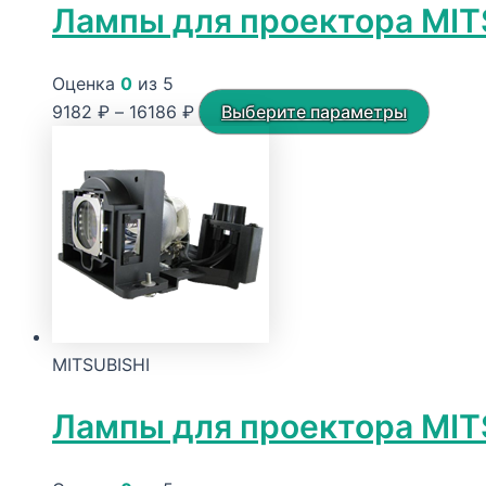
Лампы для проектора MIT
Оценка
0
из 5
Диапазон
Этот
9182
₽
–
16186
₽
Выберите параметры
цен:
товар
9182 ₽
имеет
–
неско
16186 ₽
вариац
Опции
можно
выбра
на
MITSUBISHI
стран
товара
Лампы для проектора MIT