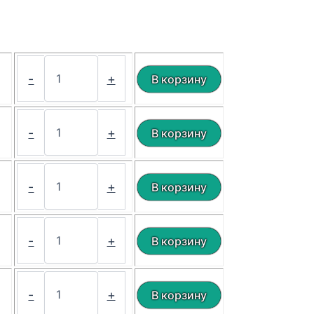
₽
-
+
₽
-
+
₽
-
+
₽
-
+
₽
-
+