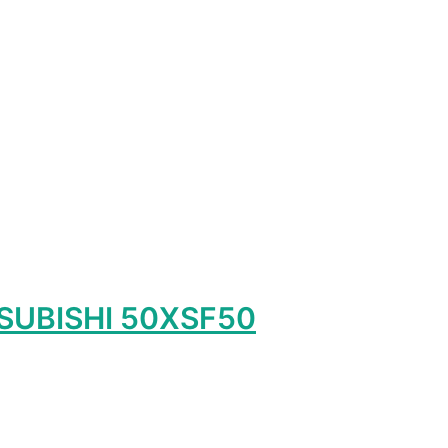
лько
ций.
и
о
ть
ице
а.
SUBISHI 50XSF50