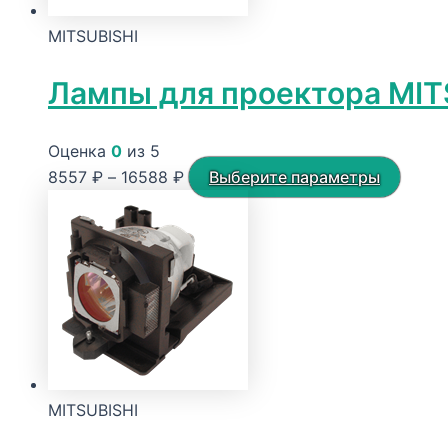
MITSUBISHI
Лампы для проектора MIT
Оценка
0
из 5
Диапазон
Этот
8557
₽
–
16588
₽
Выберите параметры
цен:
товар
8557 ₽
имеет
–
неско
16588 ₽
вариа
Опци
можн
выбра
на
MITSUBISHI
стран
товар