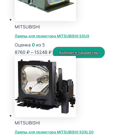
MITSUBISHI
Лампы для проектора MITSUBISHI 50UX
Оценка
0
из 5
Диапазон
Этот
8760
₽
–
15248
₽
Выберите параметры
цен:
товар
8760 ₽
имеет
–
несколько
15248 ₽
вариаций.
Опции
можно
выбрать
на
странице
MITSUBISHI
товара.
Лампы для проектора MITSUBISHI 50XL50