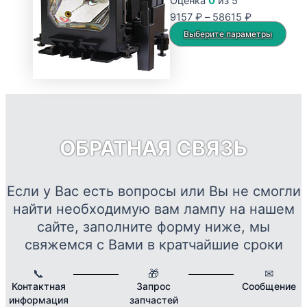
Оценка
0
из 5
Опции
Диапазон
9157
₽
–
58615
₽
можно
цен:
Это
Выберите параметры
выбрать
9157 ₽
тов
на
–
име
странице
58615 ₽
нес
товара.
вар
Опц
мож
ОБРАТНАЯ СВЯЗЬ
выб
на
стр
Если у Вас есть вопросы или Вы не смогли
това
найти необходимую вам лампу на нашем
сайте, заполните форму ниже, мы
свяжемся с Вами в кратчайшие сроки
📞
🎁
✉
Контактная
Запрос
Сообщение
информация
запчастей