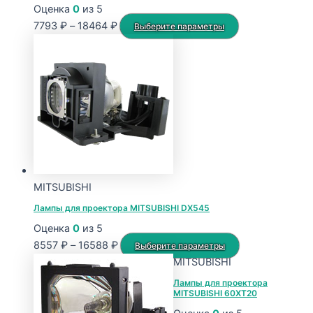
Оценка
0
из 5
Диапазон
Этот
7793
₽
–
18464
₽
Выберите параметры
цен:
товар
7793 ₽
имеет
–
несколько
18464 ₽
вариаций.
Опции
можно
выбрать
на
странице
MITSUBISHI
товара.
Лампы для проектора MITSUBISHI DX545
Оценка
0
из 5
Диапазон
Этот
8557
₽
–
16588
₽
Выберите параметры
цен:
товар
MITSUBISHI
8557 ₽
имеет
Лампы для проектора
MITSUBISHI 60XT20
–
несколько
16588 ₽
вариаций.