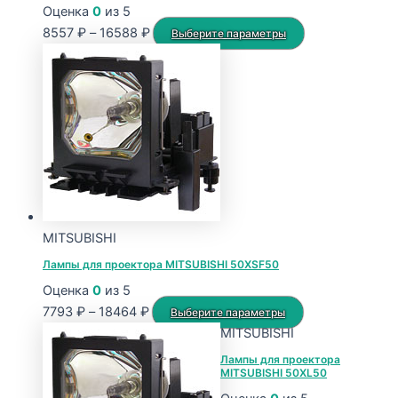
Оценка
0
из 5
Диапазон
Этот
8557
₽
–
16588
₽
Выберите параметры
цен:
товар
8557 ₽
имеет
–
несколько
16588 ₽
вариаций.
Опции
можно
выбрать
на
странице
MITSUBISHI
товара.
Лампы для проектора MITSUBISHI 50XSF50
Оценка
0
из 5
Диапазон
Этот
7793
₽
–
18464
₽
Выберите параметры
цен:
товар
MITSUBISHI
7793 ₽
имеет
Лампы для проектора
MITSUBISHI 50XL50
–
несколько
18464 ₽
вариаций.