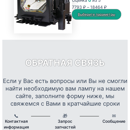
Оценка
0
из 5
Опции
Диапазон
7793
₽
–
18464
₽
можно
цен:
Это
Выберите параметры
выбрать
7793 ₽
тов
на
–
име
странице
18464 ₽
нес
товара.
вар
Опц
мож
ОБРАТНАЯ СВЯЗЬ
выб
на
стр
Если у Вас есть вопросы или Вы не смогли
това
найти необходимую вам лампу на нашем
сайте, заполните форму ниже, мы
свяжемся с Вами в кратчайшие сроки
📞
🎁
✉
Контактная
Запрос
Сообщение
информация
запчастей