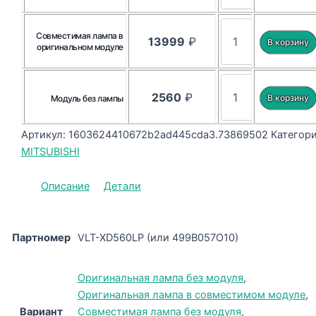
Совместимая лампа в
13999
₽
оригинальном модуле
2560
₽
Модуль без лампы
Артикул:
1603624410672b2ad445cda3.73869502
Категори
MITSUBISHI
Описание
Детали
Партномер
VLT-XD560LP (или 499B057O10)
Оригинальная лампа без модуля
,
Оригинальная лампа в совместимом модуле
,
Вариант
Совместимая лампа без модуля
,