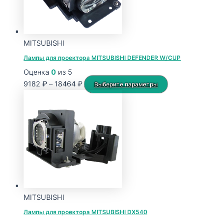
MITSUBISHI
Лампы для проектора MITSUBISHI DEFENDER W/CUP
Оценка
0
из 5
Диапазон
Этот
9182
₽
–
18464
₽
Выберите параметры
цен:
товар
9182 ₽
имеет
–
несколько
18464 ₽
вариаций.
Опции
можно
выбрать
на
странице
MITSUBISHI
товара.
Лампы для проектора MITSUBISHI DX540