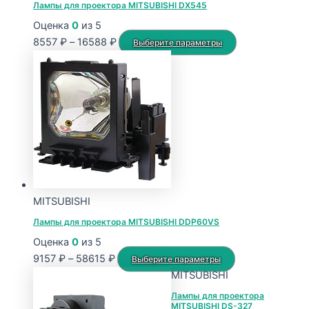
Лампы для проектора MITSUBISHI DX545
Оценка
0
из 5
Диапазон
Этот
8557
₽
–
16588
₽
Выберите параметры
цен:
товар
8557 ₽
имеет
–
несколько
16588 ₽
вариаций.
Опции
можно
выбрать
на
странице
MITSUBISHI
товара.
Лампы для проектора MITSUBISHI DDP60VS
Оценка
0
из 5
Диапазон
Этот
9157
₽
–
58615
₽
Выберите параметры
цен:
товар
MITSUBISHI
9157 ₽
имеет
Лампы для проектора
MITSUBISHI DS-327
–
несколько