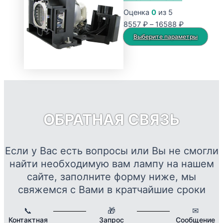
58615 ₽
вариаций.
Оценка
0
из 5
Опции
Диапазон
8557
₽
–
16588
₽
можно
цен:
Это
Выберите параметры
выбрать
8557 ₽
тов
на
–
име
странице
16588 ₽
нес
товара.
вар
Опц
мож
ОБРАТНАЯ СВЯЗЬ
выб
на
стр
Если у Вас есть вопросы или Вы не смогли
това
найти необходимую вам лампу на нашем
сайте, заполните форму ниже, мы
свяжемся с Вами в кратчайшие сроки
📞
🎁
✉
Контактная
Запрос
Сообщение