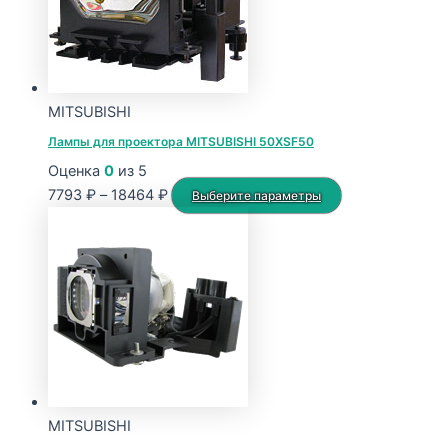
MITSUBISHI
Лампы для проектора MITSUBISHI 50XSF50
Оценка
0
из 5
Диапазон
Этот
7793
₽
–
18464
₽
Выберите параметры
цен:
товар
7793 ₽
имеет
–
несколько
18464 ₽
вариаций.
Опции
можно
выбрать
на
странице
MITSUBISHI
товара.