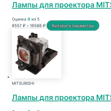
Лампы для проектора MIT
Оценка
0
из 5
Диапазон
Этот
8557
₽
–
16588
₽
Выберите параметры
цен:
товар
8557 ₽
имеет
–
неско
16588 ₽
вариа
Опци
можн
выбра
на
MITSUBISHI
стран
товар
Лампы для проектора MIT