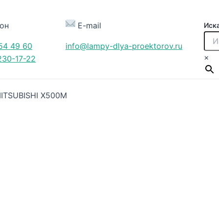
он
E-mail
Иск
54 49 60
info@lampy-dlya-proektorov.ru
×
230-17-22
ITSUBISHI X500M