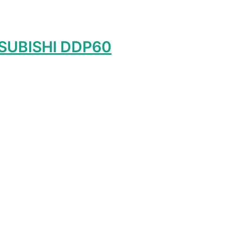
SUBISHI DDP60
лько
ций.
о
ть
ице
.