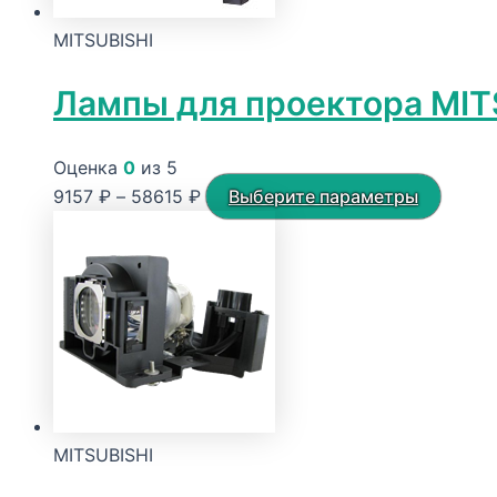
MITSUBISHI
Лампы для проектора MIT
Оценка
0
из 5
Диапазон
Этот
9157
₽
–
58615
₽
Выберите параметры
цен:
товар
9157 ₽
имеет
–
неско
58615 ₽
вариа
Опции
можн
выбра
на
MITSUBISHI
стран
товара