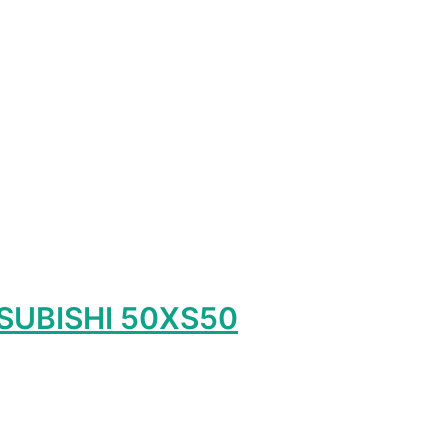
лько
ий.
ть
ице
.
SUBISHI 50XS50