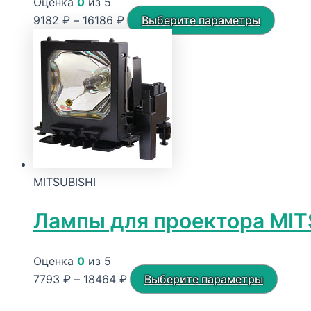
Оценка
0
из 5
Диапазон
Этот
9182
₽
–
16186
₽
Выберите параметры
цен:
товар
9182 ₽
имеет
–
неско
16186 ₽
вариац
Опции
можно
выбра
на
MITSUBISHI
стран
товара
Лампы для проектора MIT
Оценка
0
из 5
Диапазон
Этот
7793
₽
–
18464
₽
Выберите параметры
цен:
товар