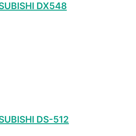
SUBISHI DX548
лько
ций.
и
о
ть
ице
а.
SUBISHI DS-512