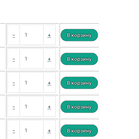
₽
-
+
₽
-
+
₽
-
+
₽
-
+
₽
-
+