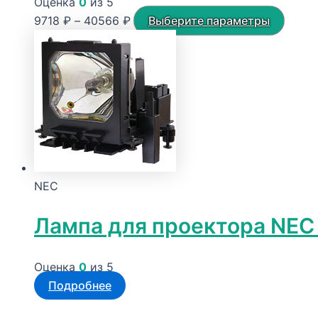
Оценка
0
из 5
Диапазон
Этот
9718
₽
–
40566
₽
Выберите параметры
цен:
товар
9718 ₽
имеет
–
неско
40566 ₽
вариа
Опци
можн
выбра
на
NEC
стран
товар
Лампа для проектора NEC
Оценка
0
из 5
Подробнее