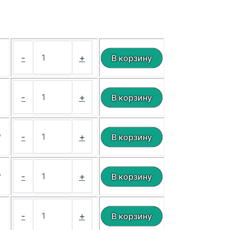
₽
-
+
₽
-
+
₽
-
+
₽
-
+
₽
-
+