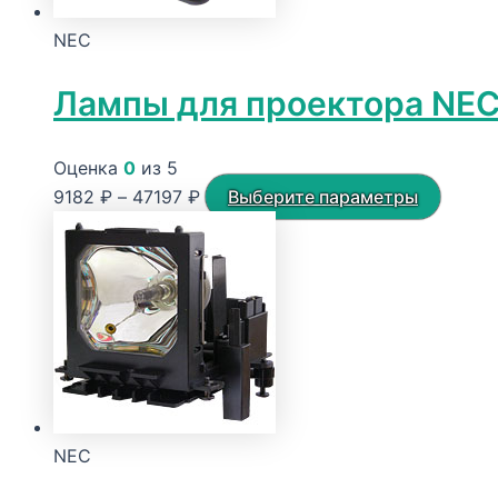
NEC
Лампы для проектора NEC
Оценка
0
из 5
Диапазон
Этот
9182
₽
–
47197
₽
Выберите параметры
цен:
товар
9182 ₽
имеет
–
неско
47197 ₽
вариа
Опции
можн
выбра
на
NEC
стран
товара