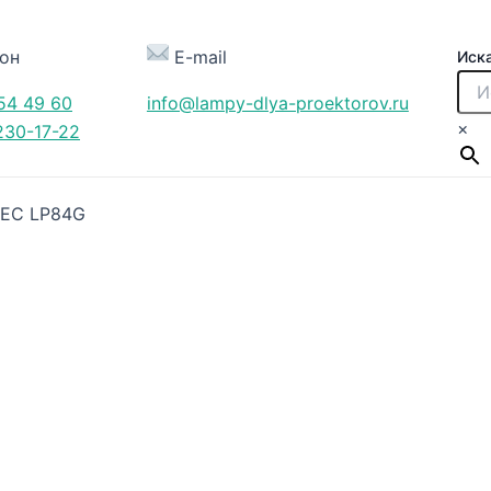
он
E-mail
Иск
54 49 60
info@lampy-dlya-proektorov.ru
×
230-17-22
NEC LP84G