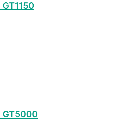
 GT1150
р
т
олько
аций.
и
о
ать
нице
а.
C GT5000