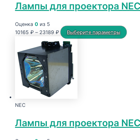
Лампы для проектора NEC
Оценка
0
из 5
Диапазон
Этот
10165
₽
–
23189
₽
Выберите параметры
цен:
това
10165 ₽
имее
–
неск
23189 ₽
вари
Опци
можн
выбр
на
NEC
стра
товар
Лампы для проектора NE