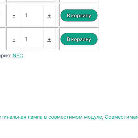
₽
-
+
₽
-
+
ория:
NEC
игинальная лампа в совместимом модуле
,
Совместимая