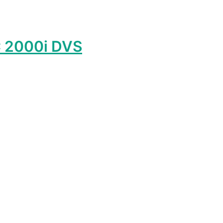
 2000i DVS
лько
ций.
о
ть
ице
.