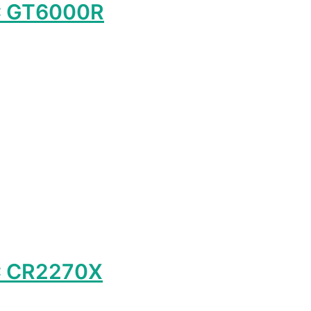
C GT6000R
лько
ций.
и
о
ть
ице
а.
C CR2270X