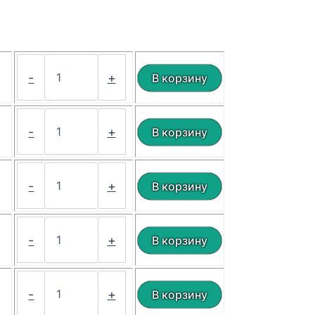
₽
-
+
₽
-
+
₽
-
+
₽
-
+
₽
-
+