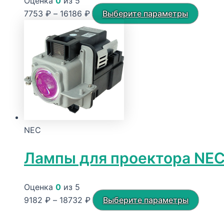
Оценка
0
из 5
Диапазон
Этот
7753
₽
–
16186
₽
Выберите параметры
цен:
товар
7753 ₽
имеет
–
неско
16186 ₽
вариа
Опции
можн
выбра
на
NEC
стран
товара
Лампы для проектора NEC
Оценка
0
из 5
Диапазон
Этот
9182
₽
–
18732
₽
Выберите параметры
цен:
товар