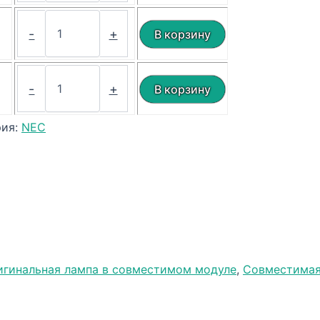
₽
-
+
₽
-
+
рия:
NEC
игинальная лампа в совместимом модуле
,
Совместимая