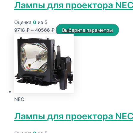
Лампы для проектора NE
Оценка
0
из 5
Диапазон
Этот
9718
₽
–
40566
₽
Выберите параметры
цен:
товар
9718 ₽
имеет
–
неско
40566 ₽
вариа
Опци
можн
выбра
на
NEC
стран
товар
Лампы для проектора NE