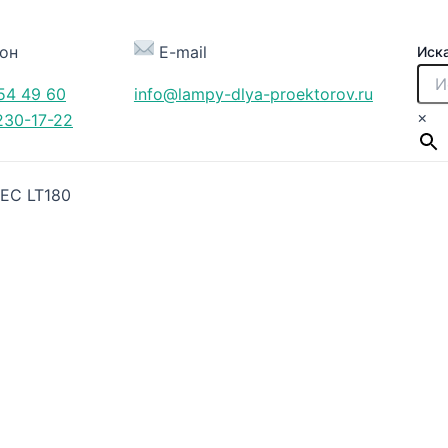
он
E-mail
Иск
54 49 60
info@lampy-dlya-proektorov.ru
×
230-17-22
EC LT180