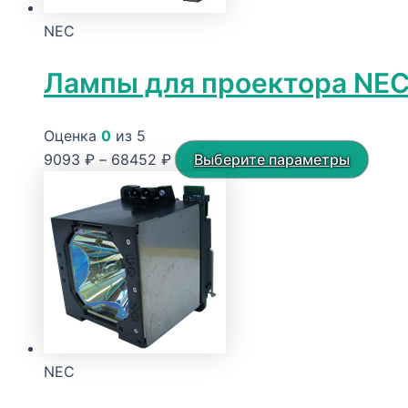
NEC
Лампы для проектора NE
Оценка
0
из 5
Диапазон
Этот
9093
₽
–
68452
₽
Выберите параметры
цен:
това
9093 ₽
имее
–
неск
68452 ₽
вариа
Опци
можн
выбр
на
NEC
стра
товар