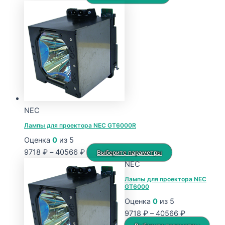
цен:
товар
7753 ₽
имеет
–
несколько
16186 ₽
вариаций.
Опции
можно
выбрать
на
странице
NEC
товара.
Лампы для проектора NEC GT6000R
Оценка
0
из 5
Диапазон
Этот
9718
₽
–
40566
₽
Выберите параметры
цен:
товар
NEC
9718 ₽
имеет
Лампы для проектора NEC
GT6000
–
несколько
40566 ₽
вариаций.
Оценка
0
из 5
Опции
Диапазон
9718
₽
–
40566
₽
можно