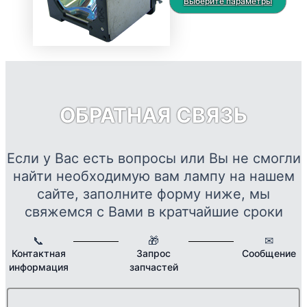
цен:
Это
Выберите параметры
выбрать
9718 ₽
тов
на
–
име
странице
40566 ₽
нес
товара.
вар
Опц
мож
ОБРАТНАЯ СВЯЗЬ
выб
на
стр
Если у Вас есть вопросы или Вы не смогли
това
найти необходимую вам лампу на нашем
сайте, заполните форму ниже, мы
свяжемся с Вами в кратчайшие сроки
📞
🎁
✉
Контактная
Запрос
Сообщение
информация
запчастей