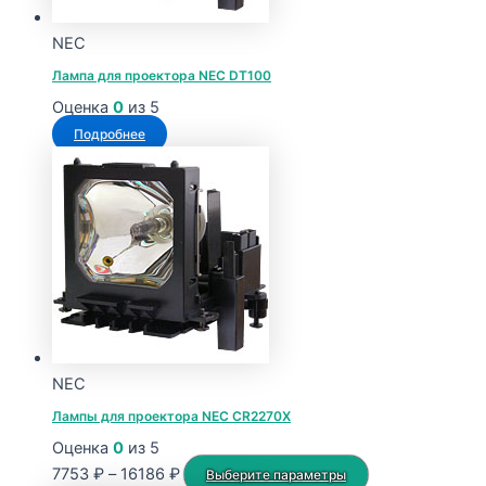
NEC
Лампа для проектора NEC DT100
Оценка
0
из 5
Подробнее
NEC
Лампы для проектора NEC CR2270X
Оценка
0
из 5
Диапазон
Этот
7753
₽
–
16186
₽
Выберите параметры