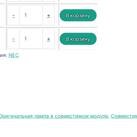
₽
-
+
₽
-
+
рия:
NEC
Оригинальная лампа в совместимом модуле
,
Совместим