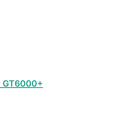
лько
ий.
ть
ице
.
C GT6000+