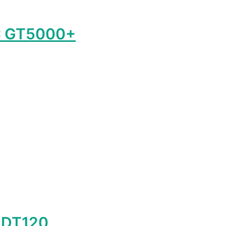
C GT5000+
лько
ций.
и
о
ть
ице
а.
 DT120