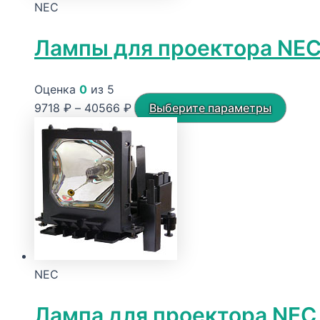
NEC
Лампы для проектора NE
Оценка
0
из 5
Диапазон
Этот
9718
₽
–
40566
₽
Выберите параметры
цен:
товар
9718 ₽
имеет
–
неско
40566 ₽
вариа
Опци
можн
выбра
на
NEC
стран
товар
Лампа для проектора NEC