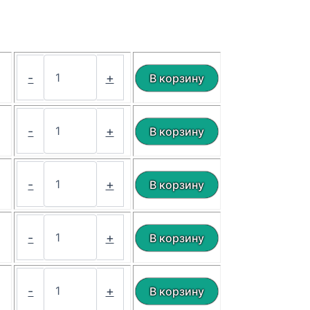
₽
-
+
₽
-
+
₽
-
+
₽
-
+
₽
-
+