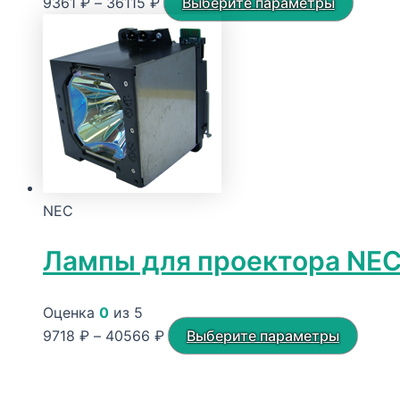
Диапазон
Этот
9361
₽
–
36115
₽
Выберите параметры
цен:
товар
9361 ₽
имеет
–
неско
36115 ₽
вариац
Опции
можно
выбра
на
NEC
стран
товара
Лампы для проектора NE
Оценка
0
из 5
Диапазон
Этот
9718
₽
–
40566
₽
Выберите параметры
цен:
товар
9718 ₽
имеет