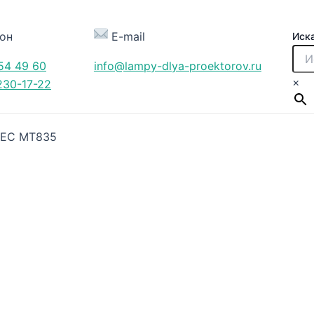
он
E-mail
Иск
54 49 60
info@lampy-dlya-proektorov.ru
×
230-17-22
NEC MT835