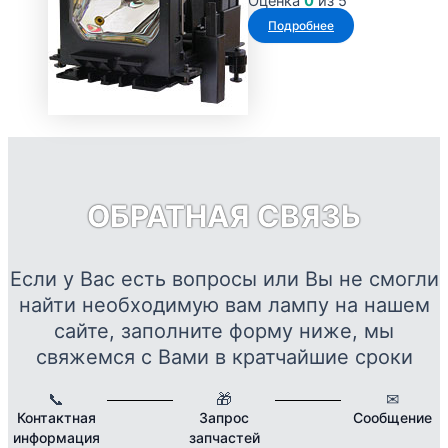
Оценка
0
из 5
Опции
Подробнее
можно
выбрать
на
странице
товара.
ОБРАТНАЯ СВЯЗЬ
Если у Вас есть вопросы или Вы не смогли
найти необходимую вам лампу на нашем
сайте, заполните форму ниже, мы
свяжемся с Вами в кратчайшие сроки
📞
🎁
✉
Контактная
Запрос
Сообщение
информация
запчастей