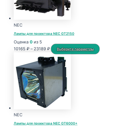
NEC
Лампы для проектора NEC GT2150
Оценка
0
из 5
Диапазон
Этот
10165
₽
–
23189
₽
Выберите параметры
цен:
товар
10165 ₽
имеет
–
несколько
23189 ₽
вариаций.
Опции
можно
выбрать
на
странице
NEC
товара.
Лампы для проектора NEC GT6000+