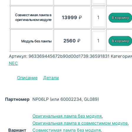
Совместимая лампа в
13999
₽
оригинальном модуле
2560
₽
Модуль без лампы
Артикул:
963369445672b90d00d1739.36591831
Категория
NEC
Описание
Детали
Партномер
NP06LP (или 60002234, GL089)
Оригинальная лампа без модуля
,
Оригинальная лампа в совместимом модуле
,
Вариант
Совместимая лампа без модуля
,