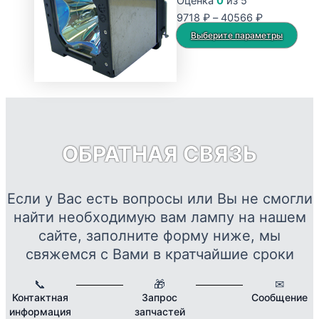
Оценка
0
из 5
Опции
Диапазон
9718
₽
–
40566
₽
можно
цен:
Это
Выберите параметры
выбрать
9718 ₽
тов
на
–
име
странице
40566 ₽
нес
товара.
вар
Опц
мож
ОБРАТНАЯ СВЯЗЬ
выб
на
стр
Если у Вас есть вопросы или Вы не смогли
това
найти необходимую вам лампу на нашем
сайте, заполните форму ниже, мы
свяжемся с Вами в кратчайшие сроки
📞
🎁
✉
Контактная
Запрос
Сообщение
информация
запчастей