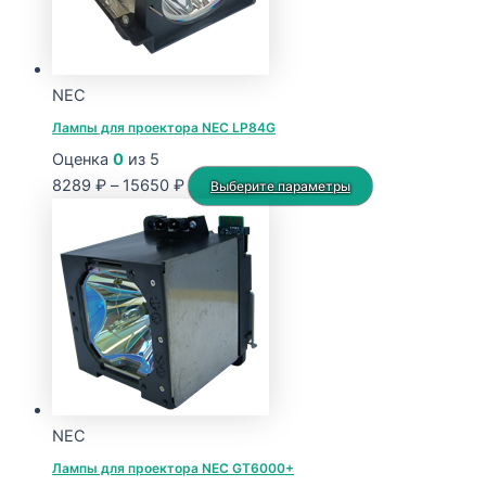
NEC
Лампы для проектора NEC LP84G
Оценка
0
из 5
Диапазон
Этот
8289
₽
–
15650
₽
Выберите параметры
цен:
товар
8289 ₽
имеет
–
несколько
15650 ₽
вариаций.
Опции
можно
выбрать
на
странице
NEC
товара.
Лампы для проектора NEC GT6000+