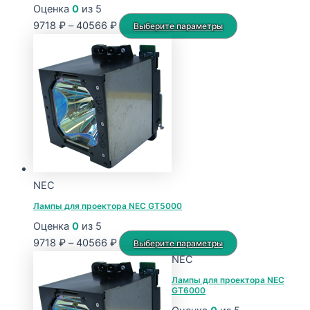
Оценка
0
из 5
Диапазон
Этот
9718
₽
–
40566
₽
Выберите параметры
цен:
товар
9718 ₽
имеет
–
несколько
40566 ₽
вариаций.
Опции
можно
выбрать
на
странице
NEC
товара.
Лампы для проектора NEC GT5000
Оценка
0
из 5
Диапазон
Этот
9718
₽
–
40566
₽
Выберите параметры
цен:
товар
NEC
9718 ₽
имеет
Лампы для проектора NEC
GT6000
–
несколько
40566 ₽
вариаций.