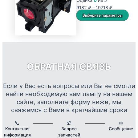
Оценка
0
из 5
Диапазон
9182
₽
–
19718
₽
цен:
Это
Выберите параметры
9182 ₽
тов
–
име
19718 ₽
нес
вар
Опц
мож
ОБРАТНАЯ СВЯЗЬ
выб
на
стр
Если у Вас есть вопросы или Вы не смогли
това
найти необходимую вам лампу на нашем
сайте, заполните форму ниже, мы
свяжемся с Вами в кратчайшие сроки
📞
🎁
✉
Контактная
Запрос
Сообщение
информация
запчастей