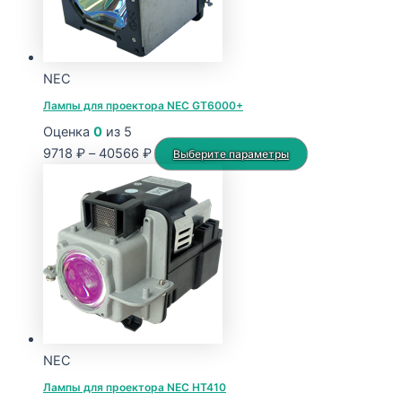
NEC
Лампы для проектора NEC GT6000+
Оценка
0
из 5
Диапазон
Этот
9718
₽
–
40566
₽
Выберите параметры
цен:
товар
9718 ₽
имеет
–
несколько
40566 ₽
вариаций.
Опции
можно
выбрать
на
странице
NEC
товара.
Лампы для проектора NEC HT410