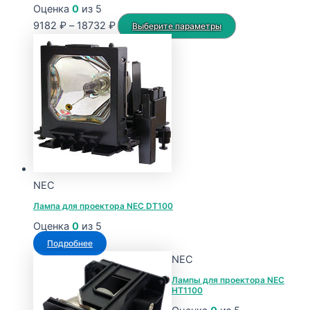
Оценка
0
из 5
Диапазон
Этот
9182
₽
–
18732
₽
Выберите параметры
цен:
товар
9182 ₽
имеет
–
несколько
18732 ₽
вариаций.
Опции
можно
выбрать
на
странице
NEC
товара.
Лампа для проектора NEC DT100
Оценка
0
из 5
Подробнее
NEC
Лампы для проектора NEC
HT1100