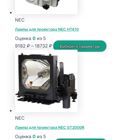
NEC
Лампы для проектора NEC HT410
Оценка
0
из 5
Диапазон
Этот
9182
₽
–
18732
₽
Выберите параметры
цен:
товар
9182 ₽
имеет
–
несколько
18732 ₽
вариаций.
Опции
можно
выбрать
на
странице
NEC
товара.
Лампы для проектора NEC GT2000R
Оценка
0
из 5