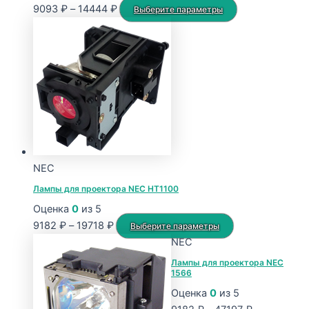
Диапазон
Этот
9093
₽
–
14444
₽
Выберите параметры
цен:
товар
9093 ₽
имеет
–
несколько
14444 ₽
вариаций.
Опции
можно
выбрать
на
странице
NEC
товара.
Лампы для проектора NEC HT1100
Оценка
0
из 5
Диапазон
Этот
9182
₽
–
19718
₽
Выберите параметры
цен:
товар
NEC
9182 ₽
имеет
Лампы для проектора NEC
1566
–
несколько
19718 ₽
вариаций.
Оценка
0
из 5
Опции