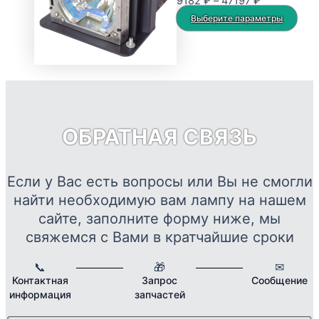
Диапазон
9182
₽
–
47197
₽
можно
цен:
Это
Выберите параметры
выбрать
9182 ₽
тов
на
–
име
странице
47197 ₽
нес
товара.
вар
Опц
мож
ОБРАТНАЯ СВЯЗЬ
выб
на
стр
Если у Вас есть вопросы или Вы не смогли
това
найти необходимую вам лампу на нашем
сайте, заполните форму ниже, мы
свяжемся с Вами в кратчайшие сроки
📞
🎁
✉
Контактная
Запрос
Сообщение
информация
запчастей