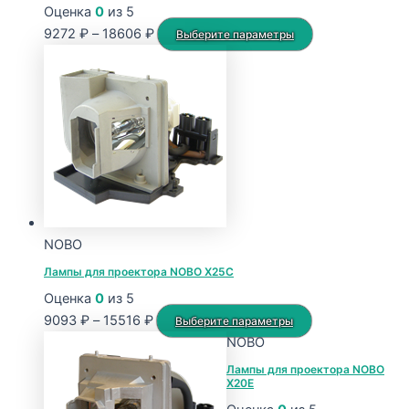
Оценка
0
из 5
Диапазон
Этот
9272
₽
–
18606
₽
Выберите параметры
цен:
товар
9272 ₽
имеет
–
несколько
18606 ₽
вариаций.
Опции
можно
выбрать
на
странице
NOBO
товара.
Лампы для проектора NOBO X25C
Оценка
0
из 5
Диапазон
Этот
9093
₽
–
15516
₽
Выберите параметры
цен:
товар
NOBO
9093 ₽
имеет
Лампы для проектора NOBO
X20E
–
несколько
15516 ₽
вариаций.