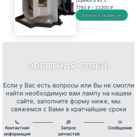
Оценка
0
из 5
Опции
Диапазон
7793
₽
–
23300
₽
можно
цен:
Это
Выберите параметры
выбрать
7793 ₽
тов
на
–
име
странице
23300 ₽
нес
товара.
вар
Опц
мож
ОБРАТНАЯ СВЯЗЬ
выб
на
стр
Если у Вас есть вопросы или Вы не смогли
това
найти необходимую вам лампу на нашем
сайте, заполните форму ниже, мы
свяжемся с Вами в кратчайшие сроки
📞
🎁
✉
Контактная
Запрос
Сообщение
информация
запчастей