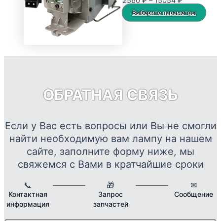
Диапазон
2560
₽
–
15054
₽
можно
цен:
Это
Выберите параметры
выбрать
2560 ₽
тов
на
–
име
странице
15054 ₽
нес
товара.
вар
Опц
мож
ОБРАТНАЯ СВЯЗЬ
выб
на
стр
Если у Вас есть вопросы или Вы не смогли
това
найти необходимую вам лампу на нашем
сайте, заполните форму ниже, мы
свяжемся с Вами в кратчайшие сроки
📞
🎁
✉
Контактная
Запрос
Сообщение
информация
запчастей