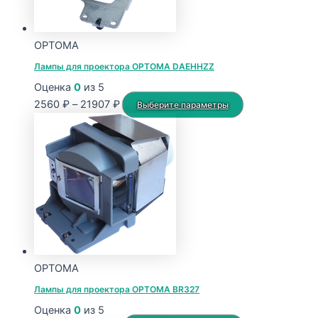
OPTOMA
Лампы для проектора OPTOMA DAEHHZZ
Оценка
0
из 5
Диапазон
Этот
2560
₽
–
21907
₽
Выберите параметры
цен:
товар
2560 ₽
имеет
–
несколько
21907 ₽
вариаций.
Опции
можно
выбрать
на
странице
OPTOMA
товара.
Лампы для проектора OPTOMA BR327
Оценка
0
из 5