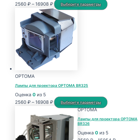
Диапазон
Этот
2560
₽
–
16908
₽
Выберите параметры
цен:
товар
2560 ₽
имеет
–
несколько
16908 ₽
вариаций.
Опции
можно
выбрать
на
странице
OPTOMA
товара.
Лампы для проектора OPTOMA BR325
Оценка
0
из 5
Диапазон
Этот
2560
₽
–
16908
₽
Выберите параметры
цен:
товар
OPTOMA
2560 ₽
имеет
Лампы для проектора OPTOMA
BR326
–
несколько
16908 ₽
вариаций.
Оценка
0
из 5
Опции