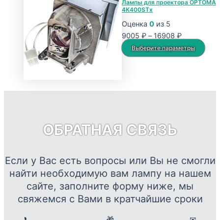
Лампы для проектора OPTOMA
4K400STx
–
несколько
17679 ₽
вариаций.
Оценка
0
из 5
Опции
Диапазон
9005
₽
–
16908
₽
можно
цен:
Это
Выберите параметры
выбрать
9005 ₽
тов
на
–
име
странице
16908 ₽
нес
товара.
вар
Опц
мож
ОБРАТНАЯ СВЯЗЬ
выб
на
стр
Если у Вас есть вопросы или Вы не смогли
това
найти необходимую вам лампу на нашем
сайте, заполните форму ниже, мы
свяжемся с Вами в кратчайшие сроки
📞
🎁
✉