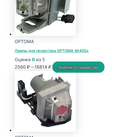
OPTOMA
Лампы для проектора OPTOMA 4K400x
Оценка
0
из 5
Диапазон
Этот
2560
₽
–
16814
₽
Выберите параметры
цен:
товар
2560 ₽
имеет
–
несколько
16814 ₽
вариаций.
Опции
можно
выбрать
на
странице