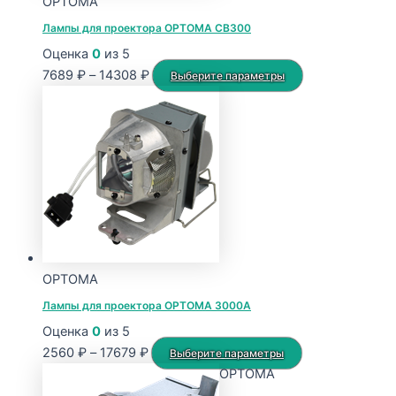
OPTOMA
товара.
Лампы для проектора OPTOMA CB300
Оценка
0
из 5
Диапазон
Этот
7689
₽
–
14308
₽
Выберите параметры
цен:
товар
7689 ₽
имеет
–
несколько
14308 ₽
вариаций.
Опции
можно
выбрать
на
странице
OPTOMA
товара.
Лампы для проектора OPTOMA 3000A
Оценка
0
из 5
Диапазон
Этот
2560
₽
–
17679
₽
Выберите параметры
цен:
товар
OPTOMA
2560 ₽
имеет