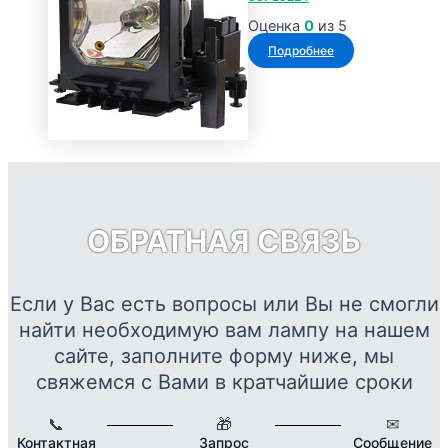
17794 ₽
вариаций.
Оценка
0
из 5
Опции
Подробнее
можно
выбрать
на
странице
товара.
ОБРАТНАЯ СВЯЗЬ
Если у Вас есть вопросы или Вы не смогли
найти необходимую вам лампу на нашем
сайте, заполните форму ниже, мы
свяжемся с Вами в кратчайшие сроки
📞
🎁
✉
Контактная
Запрос
Сообщение