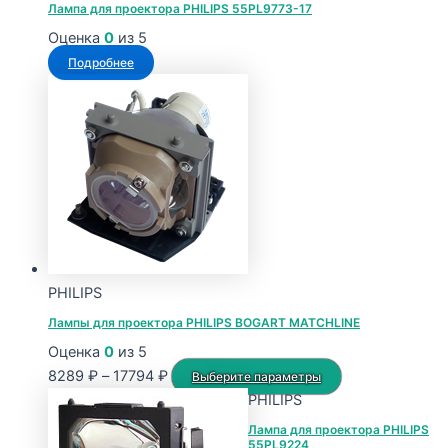
Лампа для проектора PHILIPS 55PL9773-17
Оценка
0
из 5
Подробнее
PHILIPS
Лампы для проектора PHILIPS BOGART MATCHLINE
Оценка
0
из 5
Диапазон
Этот
8289
₽
–
17794
₽
Выберите параметры
цен:
товар
PHILIPS
8289 ₽
имеет
Лампа для проектора PHILIPS
55PL9224
–
несколько