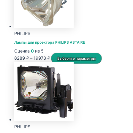
PHILIPS
Лампы для проектора PHILIPS ASTAIRE
Оценка
0
из 5
Диапазон
Этот
8289
₽
–
19973
₽
Выберите параметры
цен:
товар
8289 ₽
имеет
–
несколько
19973 ₽
вариаций.
Опции
можно
выбрать
на
странице
PHILIPS
товара.