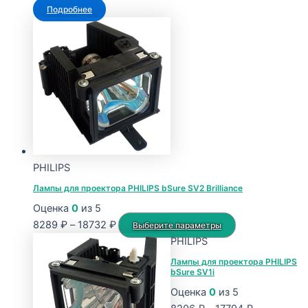
Подробнее
PHILIPS
Лампы для проектора PHILIPS bSure SV2 Brilliance
Оценка
0
из 5
Диапазон
Этот
8289
₽
–
18732
₽
Выберите параметры
цен:
товар
PHILIPS
8289 ₽
имеет
Лампы для проектора PHILIPS
bSure SV1i
–
несколько
18732 ₽
вариаций.
Оценка
0
из 5
Опции