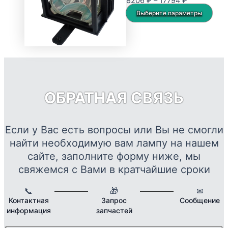
Диапазон
8206
₽
–
17794
₽
можно
цен:
Это
Выберите параметры
выбрать
8206 ₽
тов
на
–
име
странице
17794 ₽
нес
товара.
вар
Опц
мож
ОБРАТНАЯ СВЯЗЬ
выб
на
стр
Если у Вас есть вопросы или Вы не смогли
това
найти необходимую вам лампу на нашем
сайте, заполните форму ниже, мы
свяжемся с Вами в кратчайшие сроки
📞
🎁
✉
Контактная
Запрос
Сообщение
информация
запчастей