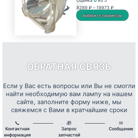
Оценка
0
из 5
Диапазон
8289
₽
–
19973
₽
цен:
Это
Выберите параметры
8289 ₽
тов
–
име
19973 ₽
нес
вар
Опц
мож
ОБРАТНАЯ СВЯЗЬ
выб
на
стр
Если у Вас есть вопросы или Вы не смогли
това
найти необходимую вам лампу на нашем
сайте, заполните форму ниже, мы
свяжемся с Вами в кратчайшие сроки
📞
🎁
✉
Контактная
Запрос
Сообщение
информация
запчастей