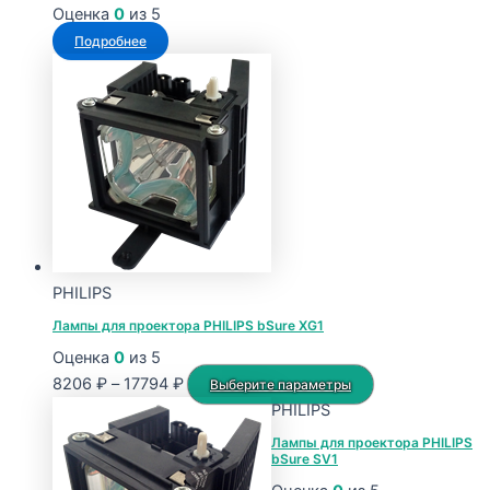
Оценка
0
из 5
Подробнее
PHILIPS
Лампы для проектора PHILIPS bSure XG1
Оценка
0
из 5
Диапазон
Этот
8206
₽
–
17794
₽
Выберите параметры
цен:
товар
PHILIPS
8206 ₽
имеет
Лампы для проектора PHILIPS
bSure SV1
–
несколько
17794 ₽
вариаций.