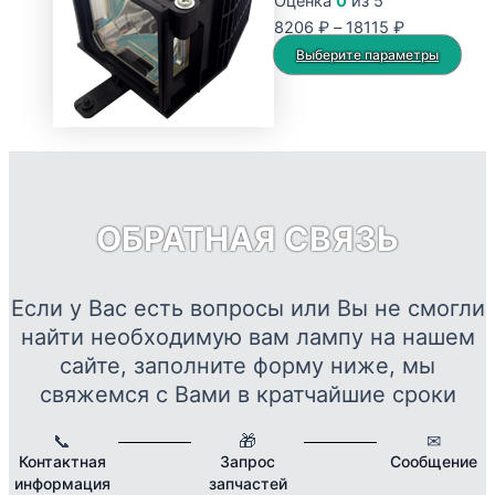
Оценка
0
из 5
Опции
Диапазон
8206
₽
–
18115
₽
можно
цен:
Это
Выберите параметры
выбрать
8206 ₽
тов
на
–
име
странице
18115 ₽
нес
товара.
вар
Опц
мож
ОБРАТНАЯ СВЯЗЬ
выб
на
стр
Если у Вас есть вопросы или Вы не смогли
това
найти необходимую вам лампу на нашем
сайте, заполните форму ниже, мы
свяжемся с Вами в кратчайшие сроки
📞
🎁
✉
Контактная
Запрос
Сообщение
информация
запчастей