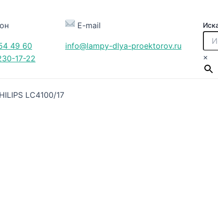
он
E-mail
Иск
54 49 60
info@lampy-dlya-proektorov.ru
×
230-17-22
HILIPS LC4100/17