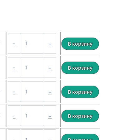
₽
-
+
₽
-
+
₽
-
+
₽
-
+
-
+