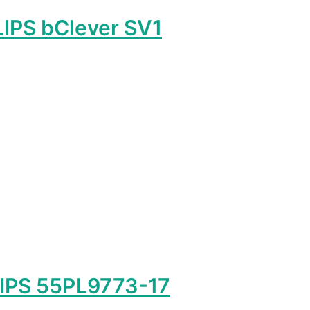
IPS bClever SV1
лько
ций.
и
о
ть
ице
а.
IPS 55PL9773-17