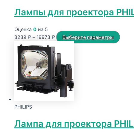
Лампы для проектора PHIL
Оценка
0
из 5
Диапазон
Этот
8289
₽
–
19973
₽
Выберите параметры
цен:
товар
8289 ₽
имеет
–
неско
19973 ₽
вариа
Опци
можн
выбра
на
PHILIPS
стран
товар
Лампа для проектора PHIL