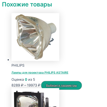
Похожие товары
PHILIPS
Лампы для проектора PHILIPS ASTAIRE
Оценка
0
из 5
Диапазон
Этот
8289
₽
–
19973
₽
Выберите параметры
цен:
товар
8289 ₽
имеет
–
несколько