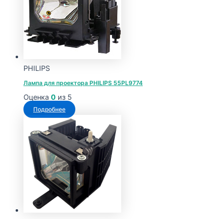
19973 ₽
вариаций.
Опции
можно
выбрать
на
странице
PHILIPS
товара.
Лампа для проектора PHILIPS 55PL9774
Оценка
0
из 5
Подробнее