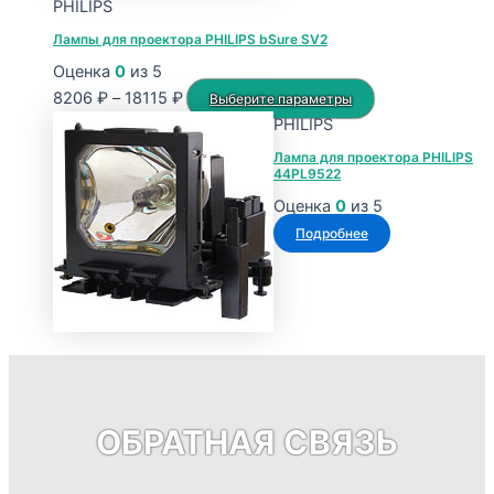
PHILIPS
Лампы для проектора PHILIPS bSure SV2
Оценка
0
из 5
Диапазон
Этот
8206
₽
–
18115
₽
Выберите параметры
цен:
товар
PHILIPS
8206 ₽
имеет
Лампа для проектора PHILIPS
44PL9522
–
несколько
18115 ₽
вариаций.
Оценка
0
из 5
Опции
Подробнее
можно
выбрать
на
странице
товара.
ОБРАТНАЯ СВЯЗЬ