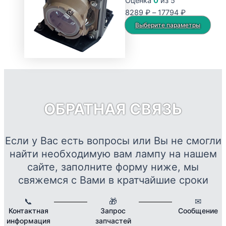
Оценка
0
из 5
Диапазон
8289
₽
–
17794
₽
цен:
Это
Выберите параметры
8289 ₽
тов
–
име
17794 ₽
нес
вар
Опц
мож
ОБРАТНАЯ СВЯЗЬ
выб
на
стр
Если у Вас есть вопросы или Вы не смогли
това
найти необходимую вам лампу на нашем
сайте, заполните форму ниже, мы
свяжемся с Вами в кратчайшие сроки
📞
🎁
✉
Контактная
Запрос
Сообщение
информация
запчастей