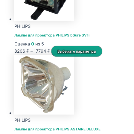
PHILIPS
Лампы для проектора PHILIPS bSure SV1i
Оценка
0
из 5
Диапазон
Этот
8206
₽
–
17794
₽
Выберите параметры
цен:
товар
8206 ₽
имеет
–
несколько
17794 ₽
вариаций.
Опции
можно
выбрать
на
странице
PHILIPS
товара.
Лампы для проектора PHILIPS ASTAIRE DELUXE