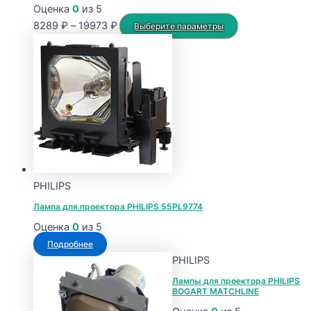
Оценка
0
из 5
Диапазон
Этот
8289
₽
–
19973
₽
Выберите параметры
цен:
товар
8289 ₽
имеет
–
несколько
19973 ₽
вариаций.
Опции
можно
выбрать
на
странице
PHILIPS
товара.
Лампа для проектора PHILIPS 55PL9774
Оценка
0
из 5
Подробнее
PHILIPS
Лампы для проектора PHILIPS
BOGART MATCHLINE