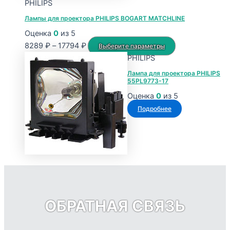
PHILIPS
Лампы для проектора PHILIPS BOGART MATCHLINE
Оценка
0
из 5
Диапазон
Этот
8289
₽
–
17794
₽
Выберите параметры
цен:
товар
PHILIPS
8289 ₽
имеет
Лампа для проектора PHILIPS
55PL9773-17
–
несколько
17794 ₽
вариаций.
Оценка
0
из 5
Опции
Подробнее
можно
выбрать
на
странице
товара.
ОБРАТНАЯ СВЯЗЬ