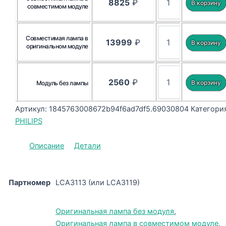
8825
₽
совместимом модуле
Совместимая лампа в
13999
₽
оригинальном модуле
2560
₽
Модуль без лампы
Артикул:
1845763008672b94f6ad7df5.69030804
Категория
PHILIPS
Описание
Детали
Партномер
LCA3113 (или LCA3119)
Оригинальная лампа без модуля
,
Оригинальная лампа в совместимом модуле
,