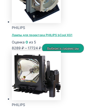
PHILIPS
Лампы для проектора PHILIPS bCool XG1
Оценка
0
из 5
Диапазон
Этот
8289
₽
–
17724
₽
Выберите параметры
цен:
товар
8289 ₽
имеет
–
несколько
17724 ₽
вариаций.
Опции
можно
выбрать
на
странице
PHILIPS
товара.