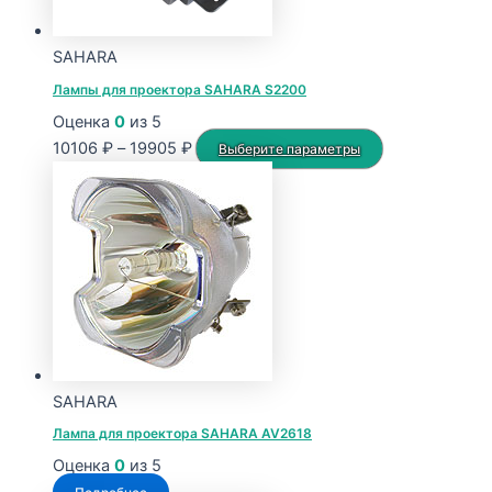
SAHARA
Лампы для проектора SAHARA S2200
Оценка
0
из 5
Диапазон
Этот
10106
₽
–
19905
₽
Выберите параметры
цен:
товар
10106 ₽
имеет
–
несколько
19905 ₽
вариаций.
Опции
можно
выбрать
на
странице
SAHARA
товара.
Лампа для проектора SAHARA AV2618
Оценка
0
из 5