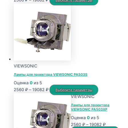
2560
₽
–
19082
₽
Выберите параметры
цен:
товар
2560 ₽
имеет
–
несколько
19082 ₽
вариаций.
Опции
можно
выбрать
на
странице
VIEWSONIC
товара.
Лампы для проектора VIEWSONIC PA503S
Оценка
0
из 5
Диапазон
Этот
2560
₽
–
19082
₽
Выберите параметры
цен:
товар
VIEWSONIC
2560 ₽
имеет
Лампы для проектора
VIEWSONIC PA503XP
–
несколько
19082 ₽
вариаций.
Оценка
0
из 5
Опции
Диапазон
2560
₽
–
19082
₽