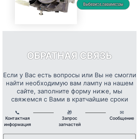
можно
цен:
Это
Выберите параметры
выбрать
2560 ₽
тов
на
–
име
странице
19082 ₽
нес
товара.
вар
Опц
мож
ОБРАТНАЯ СВЯЗЬ
выб
на
стр
Если у Вас есть вопросы или Вы не смогли
това
найти необходимую вам лампу на нашем
сайте, заполните форму ниже, мы
свяжемся с Вами в кратчайшие сроки
📞
🎁
✉
Контактная
Запрос
Сообщение
информация
запчастей