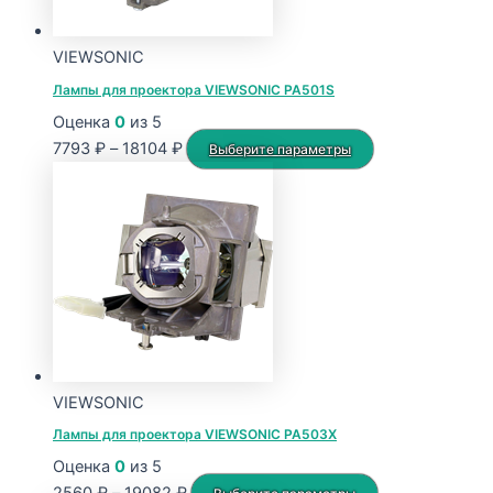
VIEWSONIC
Лампы для проектора VIEWSONIC PA501S
Оценка
0
из 5
Диапазон
Этот
7793
₽
–
18104
₽
Выберите параметры
цен:
товар
7793 ₽
имеет
–
несколько
18104 ₽
вариаций.
Опции
можно
выбрать
на
странице
VIEWSONIC
товара.
Лампы для проектора VIEWSONIC PA503X
Оценка
0
из 5
Диапазон
Этот