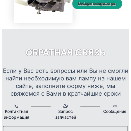
можно
цен:
Это
Выберите параметры
выбрать
2560 ₽
тов
на
–
име
странице
19082 ₽
нес
товара.
вар
Опц
мож
ОБРАТНАЯ СВЯЗЬ
выб
на
стр
Если у Вас есть вопросы или Вы не смогли
това
найти необходимую вам лампу на нашем
сайте, заполните форму ниже, мы
свяжемся с Вами в кратчайшие сроки
📞
🎁
✉
Контактная
Запрос
Сообщение
информация
запчастей