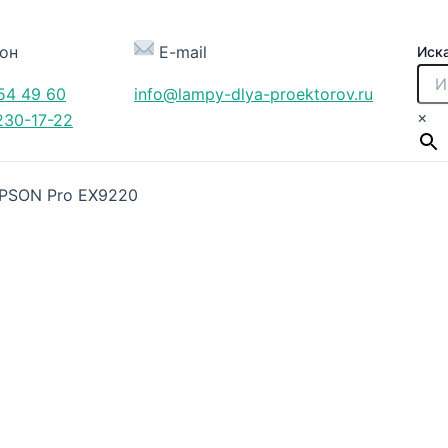
он
E-mail
Иск
54 49 60
info@lampy-dlya-proektorov.ru
×
230-17-22
EPSON Pro EX9220