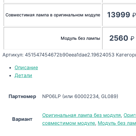
13999
Совместимая лампа в оригинальном модуле
2560
Модуль без лампы
Артикул:
451547454672b90eea1dae2.19624053
Категор
Описание
Детали
Партномер
NP06LP (или 60002234, GL089)
Оригинальная лампа без модуля
,
Ориг
Вариант
совместимом модуле
,
Модуль без ла