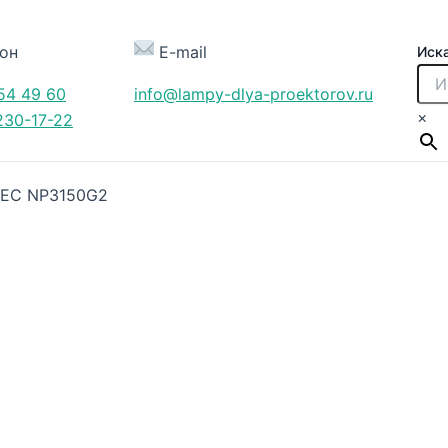
он
E-mail
Иск
54 49 60
info@lampy-dlya-proektorov.ru
×
230-17-22
NEC NP3150G2