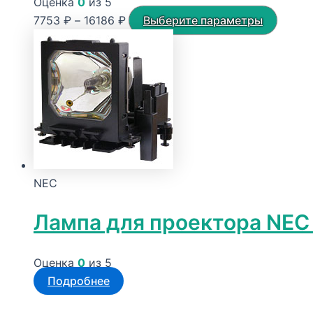
Оценка
0
из 5
Диапазон
Этот
7753
₽
–
16186
₽
Выберите параметры
цен:
товар
7753 ₽
имеет
–
неско
16186 ₽
вариа
Опции
можн
выбра
на
NEC
стран
товара
Лампа для проектора NEC
Оценка
0
из 5
Подробнее