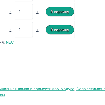
₽
-
+
₽
-
+
ия:
NEC
инальная лампа в совместимом модуле
,
Совместимая л
мпы