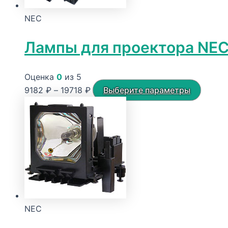
NEC
Лампы для проектора NE
Оценка
0
из 5
Диапазон
Этот
9182
₽
–
19718
₽
Выберите параметры
цен:
товар
9182 ₽
имеет
–
неско
19718 ₽
вариац
Опции
можно
выбра
на
NEC
стран
товара