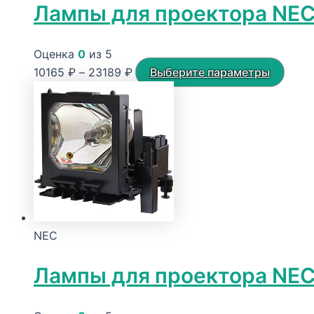
Лампы для проектора NEC
Оценка
0
из 5
Диапазон
Этот
10165
₽
–
23189
₽
Выберите параметры
цен:
това
10165 ₽
имее
–
неск
23189 ₽
вари
Опци
можн
выбр
на
NEC
стра
товар
Лампы для проектора NE