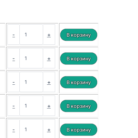
₽
-
+
₽
-
+
₽
-
+
₽
-
+
₽
-
+