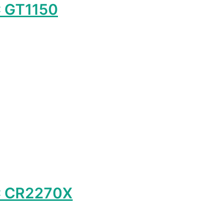
 GT1150
р
т
олько
аций.
и
о
ать
нице
а.
C CR2270X