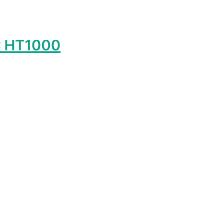
C HT1000
лько
ий.
ть
ице
.