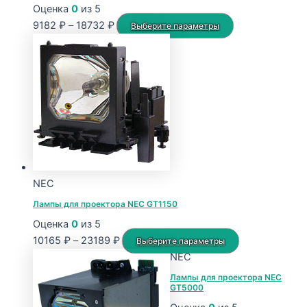
Оценка
0
из 5
Диапазон
Этот
9182
₽
–
18732
₽
Выберите параметры
цен:
товар
9182 ₽
имеет
–
несколько
18732 ₽
вариаций.
Опции
можно
выбрать
на
странице
NEC
товара.
Лампы для проектора NEC GT1150
Оценка
0
из 5
Диапазон
Этот
10165
₽
–
23189
₽
Выберите параметры
цен:
товар
NEC
10165 ₽
имеет
Лампы для проектора NEC
GT5000
–
несколько
23189 ₽
вариаций.