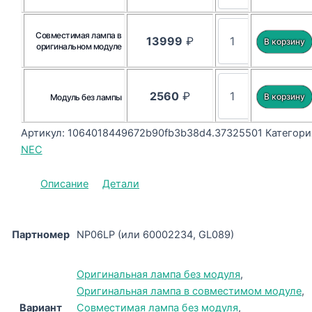
Совместимая лампа в
13999
₽
оригинальном модуле
2560
₽
Модуль без лампы
Артикул:
1064018449672b90fb3b38d4.37325501
Категори
NEC
Описание
Детали
Партномер
NP06LP (или 60002234, GL089)
Оригинальная лампа без модуля
,
Оригинальная лампа в совместимом модуле
,
Вариант
Совместимая лампа без модуля
,