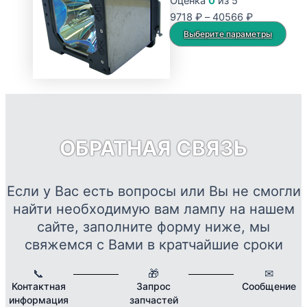
Оценка
0
из 5
Опции
Диапазон
9718
₽
–
40566
₽
можно
цен:
Это
Выберите параметры
выбрать
9718 ₽
тов
на
–
име
странице
40566 ₽
нес
товара.
вар
Опц
мож
ОБРАТНАЯ СВЯЗЬ
выб
на
стр
Если у Вас есть вопросы или Вы не смогли
това
найти необходимую вам лампу на нашем
сайте, заполните форму ниже, мы
свяжемся с Вами в кратчайшие сроки
📞
🎁
✉
Контактная
Запрос
Сообщение
информация
запчастей