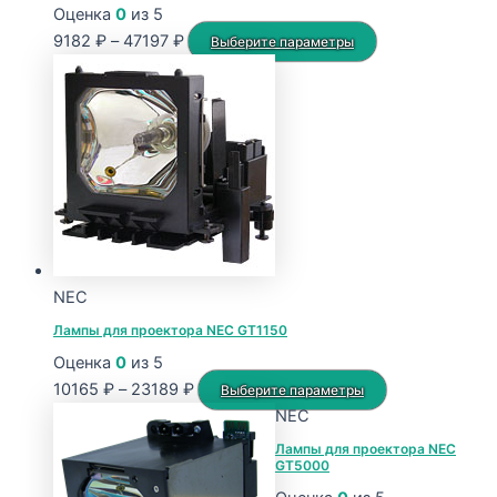
Оценка
0
из 5
Диапазон
Этот
9182
₽
–
47197
₽
Выберите параметры
цен:
товар
9182 ₽
имеет
–
несколько
47197 ₽
вариаций.
Опции
можно
выбрать
на
странице
NEC
товара.
Лампы для проектора NEC GT1150
Оценка
0
из 5
Диапазон
Этот
10165
₽
–
23189
₽
Выберите параметры
цен:
товар
NEC
10165 ₽
имеет
Лампы для проектора NEC
GT5000
–
несколько
23189 ₽
вариаций.