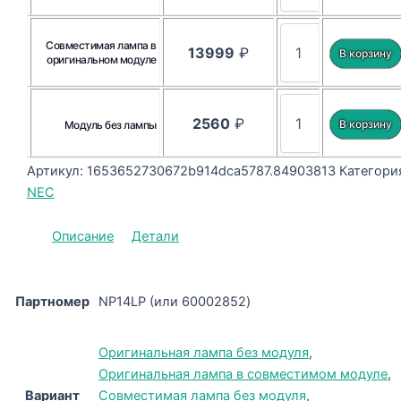
Совместимая лампа в
13999
₽
оригинальном модуле
2560
₽
Модуль без лампы
Артикул:
1653652730672b914dca5787.84903813
Категори
NEC
Описание
Детали
Партномер
NP14LP (или 60002852)
Оригинальная лампа без модуля
,
Оригинальная лампа в совместимом модуле
,
Вариант
Совместимая лампа без модуля
,