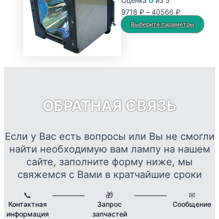
Оценка
0
из 5
Опции
Диапазон
9718
₽
–
40566
₽
можно
цен:
Это
Выберите параметры
выбрать
9718 ₽
тов
на
–
име
странице
40566 ₽
нес
товара.
вар
Опц
мож
ОБРАТНАЯ СВЯЗЬ
выб
на
стр
Если у Вас есть вопросы или Вы не смогли
това
найти необходимую вам лампу на нашем
сайте, заполните форму ниже, мы
свяжемся с Вами в кратчайшие сроки
📞
🎁
✉
Контактная
Запрос
Сообщение
информация
запчастей