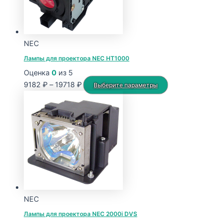
NEC
Лампы для проектора NEC HT1000
Оценка
0
из 5
Диапазон
Этот
9182
₽
–
19718
₽
Выберите параметры
цен:
товар
9182 ₽
имеет
–
несколько
19718 ₽
вариаций.
Опции
можно
выбрать
на
странице
NEC
товара.
Лампы для проектора NEC 2000i DVS