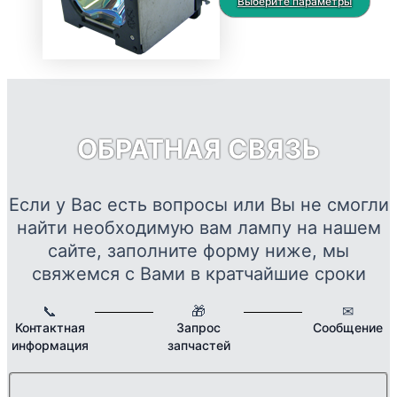
цен:
Это
Выберите параметры
выбрать
9718 ₽
тов
на
–
име
странице
40566 ₽
нес
товара.
вар
Опц
мож
ОБРАТНАЯ СВЯЗЬ
выб
на
стр
Если у Вас есть вопросы или Вы не смогли
това
найти необходимую вам лампу на нашем
сайте, заполните форму ниже, мы
свяжемся с Вами в кратчайшие сроки
📞
🎁
✉
Контактная
Запрос
Сообщение
информация
запчастей