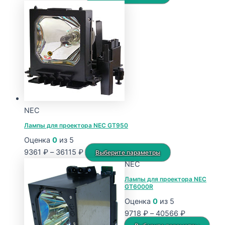
цен:
товар
9182 ₽
имеет
–
несколько
18732 ₽
вариаций.
Опции
можно
выбрать
на
странице
NEC
товара.
Лампы для проектора NEC GT950
Оценка
0
из 5
Диапазон
Этот
9361
₽
–
36115
₽
Выберите параметры
цен:
товар
NEC
9361 ₽
имеет
Лампы для проектора NEC
GT6000R
–
несколько
36115 ₽
вариаций.
Оценка
0
из 5
Опции
Диапазон
9718
₽
–
40566
₽
можно