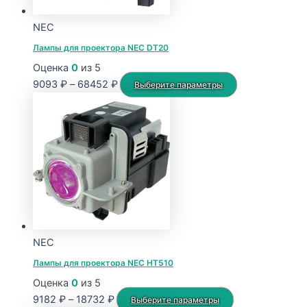
NEC
Лампы для проектора NEC DT20
Оценка
0
из 5
Диапазон
Этот
9093
₽
–
68452
₽
Выберите параметры
цен:
товар
9093 ₽
имеет
–
несколько
68452 ₽
вариаций.
Опции
можно
выбрать
на
странице
NEC
товара.
Лампы для проектора NEC HT510
Оценка
0
из 5
Диапазон
Этот
9182
₽
–
18732
₽
Выберите параметры