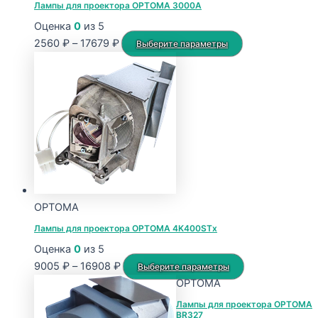
Лампы для проектора OPTOMA 3000A
Оценка
0
из 5
Диапазон
Этот
2560
₽
–
17679
₽
Выберите параметры
цен:
товар
2560 ₽
имеет
–
несколько
17679 ₽
вариаций.
Опции
можно
выбрать
на
странице
OPTOMA
товара.
Лампы для проектора OPTOMA 4K400STx
Оценка
0
из 5
Диапазон
Этот
9005
₽
–
16908
₽
Выберите параметры
цен:
товар
OPTOMA
9005 ₽
имеет
Лампы для проектора OPTOMA
BR327
–
несколько