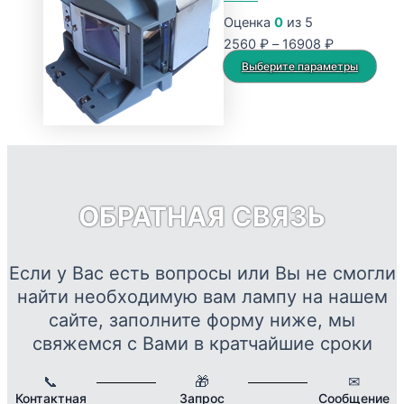
16908 ₽
вариаций.
Оценка
0
из 5
Опции
Диапазон
2560
₽
–
16908
₽
можно
цен:
Это
Выберите параметры
выбрать
2560 ₽
тов
на
–
име
странице
16908 ₽
нес
товара.
вар
Опц
мож
ОБРАТНАЯ СВЯЗЬ
выб
на
стр
Если у Вас есть вопросы или Вы не смогли
това
найти необходимую вам лампу на нашем
сайте, заполните форму ниже, мы
свяжемся с Вами в кратчайшие сроки
📞
🎁
✉
Контактная
Запрос
Сообщение