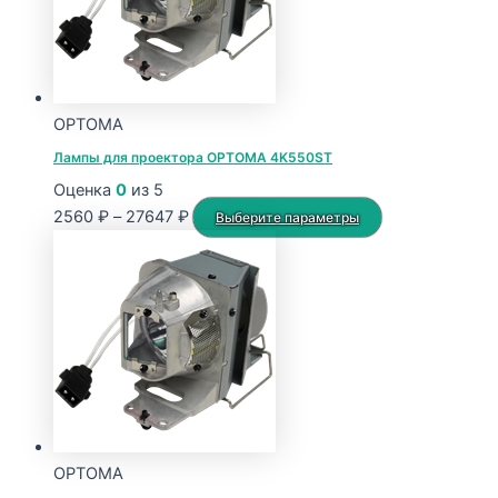
OPTOMA
Лампы для проектора OPTOMA 4K550ST
Оценка
0
из 5
Диапазон
Этот
2560
₽
–
27647
₽
Выберите параметры
цен:
товар
2560 ₽
имеет
–
несколько
27647 ₽
вариаций.
Опции
можно
выбрать
на
странице
OPTOMA
товара.