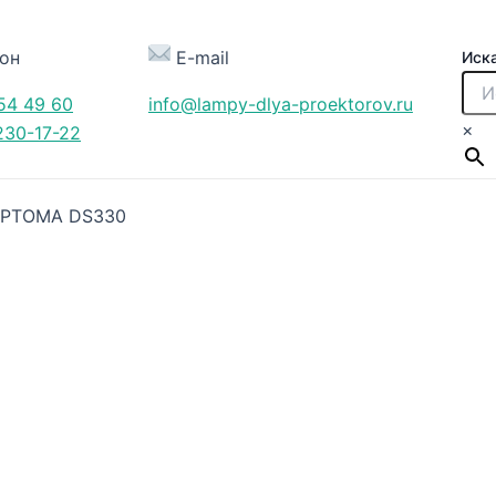
он
E-mail
Иск
54 49 60
info@lampy-dlya-proektorov.ru
×
230-17-22
OPTOMA DS330