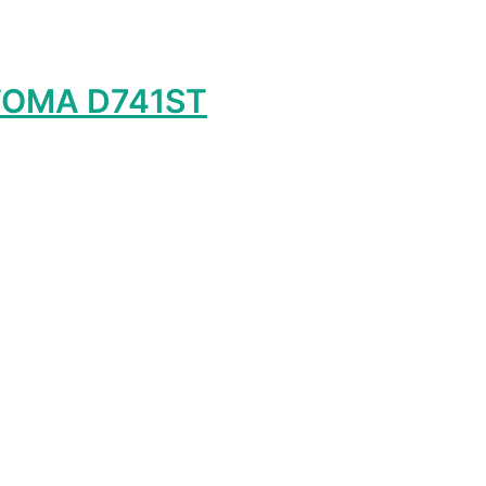
TOMA D741ST
лько
ций.
и
о
ть
ице
а.