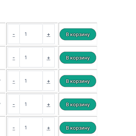
₽
-
+
₽
-
+
₽
-
+
₽
-
+
₽
-
+