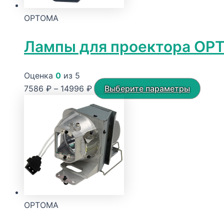
OPTOMA
Лампы для проектора OP
Оценка
0
из 5
Диапазон
Этот
7586
₽
–
14996
₽
Выберите параметры
цен:
товар
7586 ₽
имеет
–
неско
14996 ₽
вариа
Опци
можн
выбра
на
OPTOMA
стран
товар