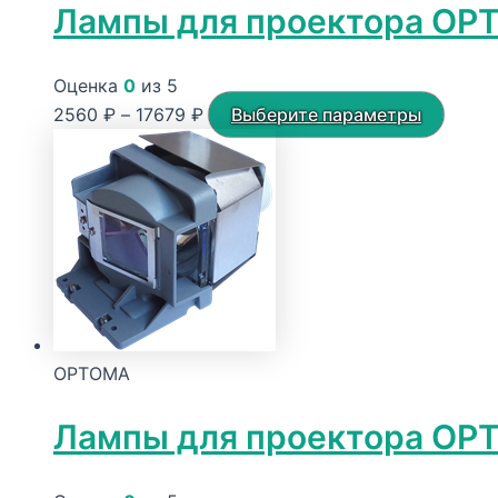
Лампы для проектора O
Оценка
0
из 5
Диапазон
Этот
2560
₽
–
17679
₽
Выберите параметры
цен:
товар
2560 ₽
имеет
–
неско
17679 ₽
вариа
Опци
можн
выбра
на
OPTOMA
стран
товар
Лампы для проектора OP