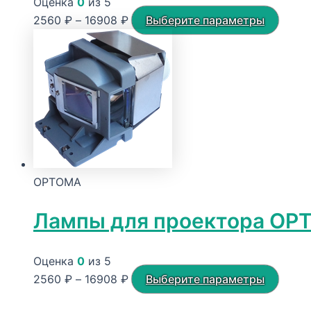
Оценка
0
из 5
Диапазон
Этот
2560
₽
–
16908
₽
Выберите параметры
цен:
товар
2560 ₽
имее
–
неско
16908 ₽
вариа
Опци
можн
выбра
на
OPTOMA
стран
товар
Лампы для проектора OP
Оценка
0
из 5
Диапазон
Этот
2560
₽
–
16908
₽
Выберите параметры
цен:
товар