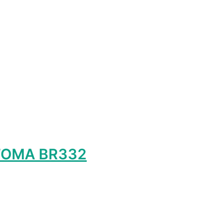
т
лько
ций.
и
о
ть
ице
а.
TOMA BR332