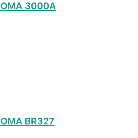
PTOMA 3000A
лько
ций.
и
о
ть
ице
а.
TOMA BR327