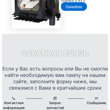
Оценка
0
из 5
Опции
Подробнее
можно
выбрать
на
странице
товара.
ОБРАТНАЯ СВЯЗЬ
Если у Вас есть вопросы или Вы не смогли
найти необходимую вам лампу на нашем
сайте, заполните форму ниже, мы
свяжемся с Вами в кратчайшие сроки
📞
🎁
✉
Контактная
Запрос
Сообщение
информация
запчастей