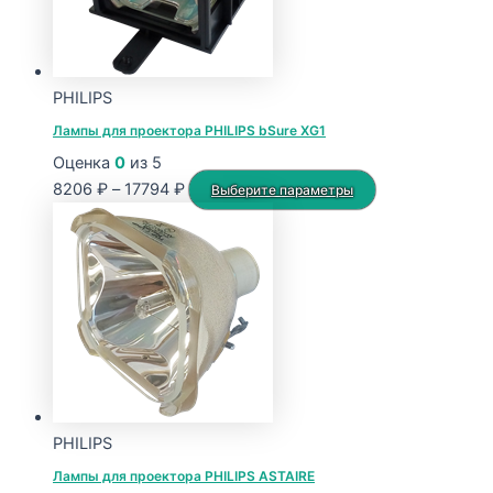
PHILIPS
Лампы для проектора PHILIPS bSure XG1
Оценка
0
из 5
Диапазон
Этот
8206
₽
–
17794
₽
Выберите параметры
цен:
товар
8206 ₽
имеет
–
несколько
17794 ₽
вариаций.
Опции
можно
выбрать
на
странице
PHILIPS
товара.
Лампы для проектора PHILIPS ASTAIRE