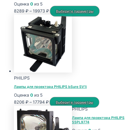
Оценка
0
из 5
Диапазон
Этот
8289
₽
–
19973
₽
Выберите параметры
цен:
товар
8289 ₽
имеет
–
несколько
19973 ₽
вариаций.
Опции
можно
выбрать
на
странице
PHILIPS
товара.
Лампы для проектора PHILIPS bSure SV1i
Оценка
0
из 5
Диапазон
Этот
8206
₽
–
17794
₽
Выберите параметры
цен:
товар
PHILIPS
8206 ₽
имеет
Лампа для проектора PHILIPS
55PL9774
–
несколько
17794 ₽
вариаций.