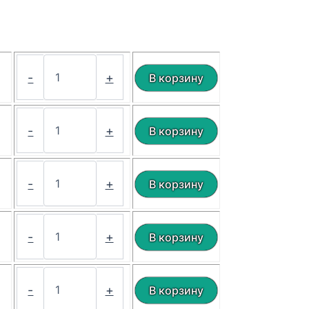
₽
-
+
₽
-
+
₽
-
+
₽
-
+
₽
-
+