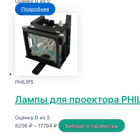
Оценка
0
из 5
Подробнее
PHILIPS
Лампы для проектора PHIL
Оценка
0
из 5
Диапазон
Этот
8206
₽
–
17794
₽
Выберите параметры
цен:
товар