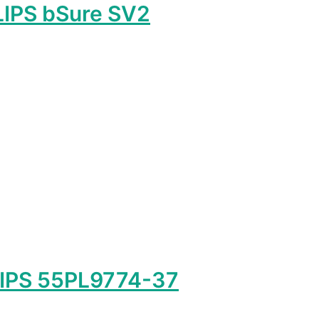
IPS bSure SV2
лько
ий.
ть
ице
.
LIPS 55PL9774-37