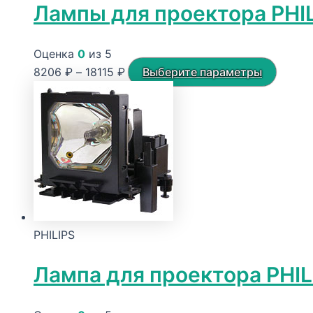
Лампы для проектора PHIL
Оценка
0
из 5
Диапазон
Этот
8206
₽
–
18115
₽
Выберите параметры
цен:
товар
8206 ₽
имеет
–
неско
18115 ₽
вариац
Опции
можно
выбра
на
PHILIPS
стран
товара
Лампа для проектора PHI