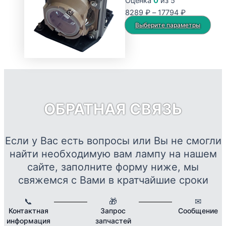
Оценка
0
из 5
Опции
Диапазон
8289
₽
–
17794
₽
можно
цен:
Это
Выберите параметры
выбрать
8289 ₽
тов
на
–
име
странице
17794 ₽
нес
товара.
вар
Опц
мож
ОБРАТНАЯ СВЯЗЬ
выб
на
стр
Если у Вас есть вопросы или Вы не смогли
това
найти необходимую вам лампу на нашем
сайте, заполните форму ниже, мы
свяжемся с Вами в кратчайшие сроки
📞
🎁
✉
Контактная
Запрос
Сообщение
информация
запчастей