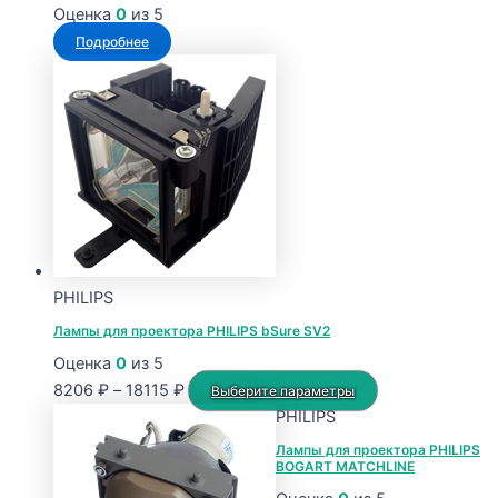
Оценка
0
из 5
Подробнее
PHILIPS
Лампы для проектора PHILIPS bSure SV2
Оценка
0
из 5
Диапазон
Этот
8206
₽
–
18115
₽
Выберите параметры
цен:
товар
PHILIPS
8206 ₽
имеет
Лампы для проектора PHILIPS
BOGART MATCHLINE
–
несколько
18115 ₽
вариаций.