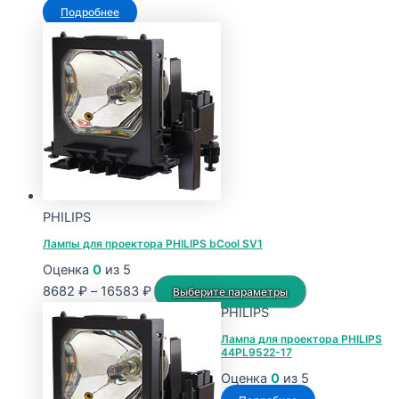
Подробнее
PHILIPS
Лампы для проектора PHILIPS bCool SV1
Оценка
0
из 5
Диапазон
Этот
8682
₽
–
16583
₽
Выберите параметры
цен:
товар
PHILIPS
8682 ₽
имеет
Лампа для проектора PHILIPS
44PL9522-17
–
несколько
16583 ₽
вариаций.
Оценка
0
из 5
Опции