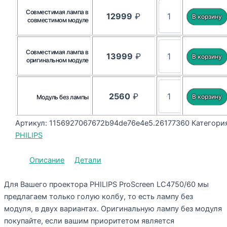
Совместимая лампа в
12999
₽
совместимом модуле
Совместимая лампа в
13999
₽
оригинальном модуле
2560
₽
Модуль без лампы
Артикул:
1156927067672b94de76e4e5.26177360
Категория
PHILIPS
Описание
Детали
Для Вашего проектора PHILIPS ProScreen LC4750/60 мы
предлагаем только голую колбу, то есть лампу без
модуля, в двух вариантах. Оригинальную лампу без модуля
покупайте, если вашим приоритетом является