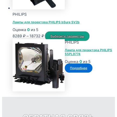
на
странице
PHILIPS
товара.
Лампы для проектора PHILIPS bSure SV2b
Оценка
0
из 5
Диапазон
Этот
8289
₽
–
18732
₽
Выберите параметры
цен:
товар
PHILIPS
8289 ₽
имеет
Лампа для проектора PHILIPS
55PL9774
–
несколько
18732 ₽
вариаций.
Оценка
0
из 5
Опции
Подробнее
можно
выбрать
на
странице
товара.