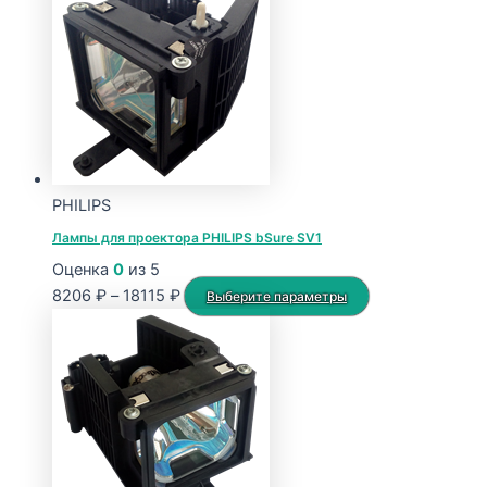
PHILIPS
Лампы для проектора PHILIPS bSure SV1
Оценка
0
из 5
Диапазон
Этот
8206
₽
–
18115
₽
Выберите параметры
цен:
товар
8206 ₽
имеет
–
несколько
18115 ₽
вариаций.
Опции
можно
выбрать