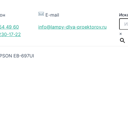
он
E-mail
Иск
54 49 60
info@lampy-dlya-proektorov.ru
×
230-17-22
PSON EB-697UI