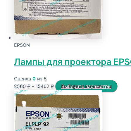
EPSON
Лампы для проектора EPSO
Оценка
0
из 5
Диапазон
Этот
2560
₽
–
15462
₽
Выберите параметры
цен:
товар
2560 ₽
имее
–
неско
15462 ₽
вариа
Опци