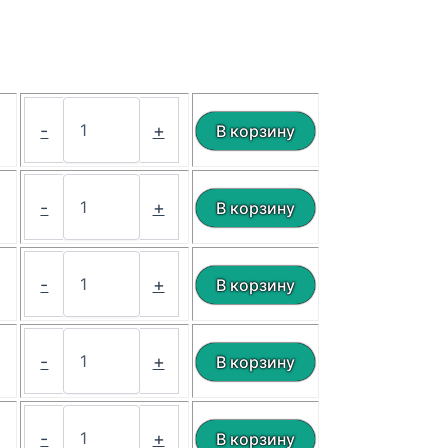
₽
-
+
₽
-
+
₽
-
+
₽
-
+
₽
-
+