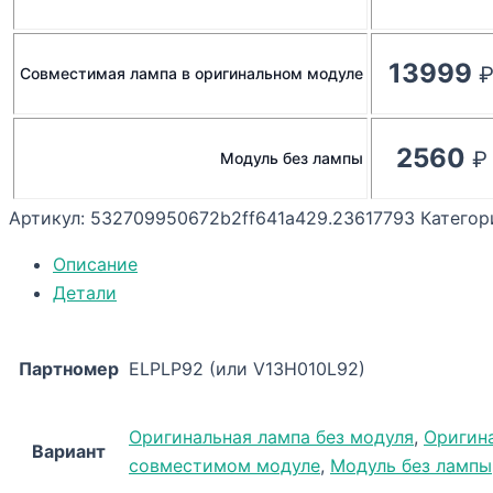
13999
Совместимая лампа в оригинальном модуле
2560
Модуль без лампы
Артикул:
532709950672b2ff641a429.23617793
Категор
Описание
Детали
Партномер
ELPLP92 (или V13H010L92)
Оригинальная лампа без модуля
,
Оригин
Вариант
совместимом модуле
,
Модуль без лампы